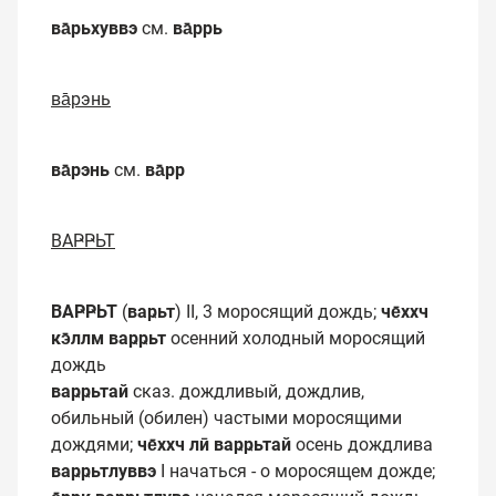
ва̄рьхуввэ
см.
ва̄ррь
ва̄рэнь
ва̄рэнь
см.
ва̄рр
ВАҎҎЬТ
ВАҎҎЬТ
(
ваҏьт
) II, 3 моросящий дождь;
че̄ххч
кэ̄ллм ваҏҏьт
осенний холодный моросящий
дождь
ваҏҏьтай
сказ. дождливый, дождлив,
обильный (обилен) частыми моросящими
дождями;
че̄ххч лӣ ваҏҏьтай
осень дождлива
ваҏҏьтлуввэ
I начаться - о моросящем дожде;