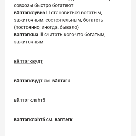
совхозы быстро богатеют
ва̄птэгклувнэ
III становиться богатым,
зажиточным, состоятельным, богатеть
(постоянно; иногда, бывало)
ва̄птэгкшэ
III считать кого-что богатым,
зажиточным
ва̄птэгквудт
ва̄птэгквудт
см.
ва̄птэгк
ва̄птэгклаһтӭ
ва̄птэгклаһтӭ
см.
ва̄птэгк