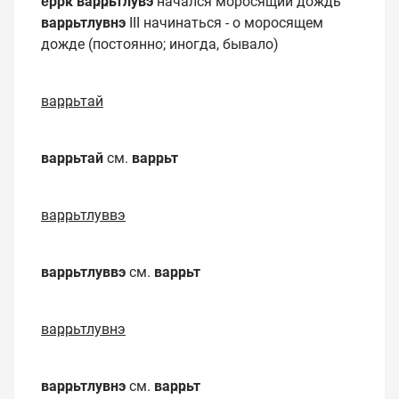
е̄ррк ваҏҏьтлувэ
начался моросящий дождь
ваҏҏьтлувнэ
III начинаться - о моросящем
дожде (постоянно; иногда, бывало)
ваҏҏьтай
ваҏҏьтай
см.
ваҏҏьт
ваҏҏьтлуввэ
ваҏҏьтлуввэ
см.
ваҏҏьт
ваҏҏьтлувнэ
ваҏҏьтлувнэ
см.
ваҏҏьт