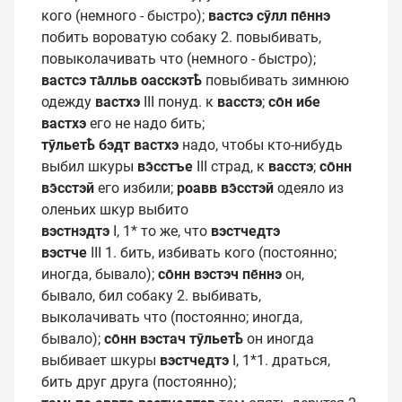
кого (немного - быстро);
вастсэ сӯлл пе̄ннэ
побить вороватую собаку 2. повыбивать,
повыколачивать что (немного - быстро);
вастсэ та̄лльв оасскэтҍ
повыбивать зимнюю
одежду
вастхэ
III понуд. к
васстэ
;
со̄н ибе
вастхэ
его не надо бить;
тӯльетҍ бэдт вастхэ
надо, чтобы кто-нибудь
выбил шкуры
вэ̄сстъе
III страд, к
васстэ
;
со̄нн
вэ̄сстэй
его избили;
роавв вэ̄сстэй
одеяло из
оленьих шкур выбито
вэстнэдтэ
I, 1* то же, что
вэстчедтэ
вэстче
III 1. бить, избивать кого (постоянно;
иногда, бывало);
со̄нн
вэстэч пе̄ннэ
он,
бывало, бил собаку 2. выбивать,
выколачивать что (постоянно; иногда,
бывало);
со̄нн вэстач
тӯльетҍ
он иногда
выбивает шкуры
вэстчедтэ
I, 1*1. драться,
бить друг друга (постоянно);