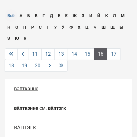
Всё
А
Б
В
Г
Д
Е
Ё
Ж
З
И
Ӣ
К
Л
М
Н
О
П
Р
С
Т
У
Ӯ
Ф
Х
Ц
Ч
Ш
Щ
Ы
Э
Ю
Я
11
12
13
14
15
16
17
18
19
20
ва̄пткэнне
ва̄пткэнне
см.
ва̄птэгк
ВА̄ПТЭГК