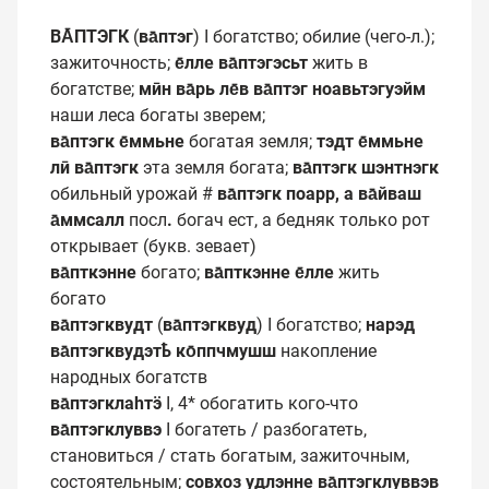
ВА̄ПТЭГК
(
ва̄птэг
) I богатство; обилие (чего-л.);
зажиточность;
е̄лле ва̄птэгэсьт
жить в
богатстве;
мӣн ва̄рь ле̄в ва̄птэг ноавьтэгуэйм
наши леса богаты зверем;
ва̄птэгк е̄ммьне
богатая земля;
тэдт е̄ммьне
лӣ ва̄птэгк
эта земля богата;
ва̄птэгк шэнтнэгк
обильный урожай #
ва̄птэгк поарр, а ва̄йваш
а̄ммсалл
посл
.
богач ест, а бедняк только рот
открывает (букв. зевает)
ва̄пткэнне
богато;
ва̄пткэнне е̄лле
жить
богато
ва̄птэгквудт
(
ва̄птэгквуд
) I богатство;
нарэд
ва̄птэгквудэтҍ ко̄ппчмушш
накопление
народных богатств
ва̄птэгклаһтӭ
I, 4* обогатить кого-что
ва̄птэгклуввэ
I богатеть / разбогатеть,
становиться / стать богатым, зажиточным,
состоятельным;
совхоз удлэнне ва̄птэгклуввэв