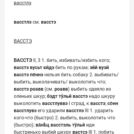
васстлэ
васстлэ
см.
васстэ
ВАССТЭ
ВАССТЭ
II, 3 1. бить, избивать/избить кого;
васстэ вусьт кӣдэ
бить по рукам;
эйй вуэй
васстэ пе̄ннэ
нельзя бить собаку 2. выбивать/
выбить, выколачивать/ выколотить что;
васстэ роавв
(см.
роавв
) выбить одеяло из
оленьих шкур;
бэдт тӯльй васстэ
надо шкуру
выколотить
васстлуввэ
I страд, к
васстэ
;
со̄нн
васстлувэ
его ударили
васстлэ
III 1. ударить
кого-что (быстро) 2. выбить, выколотить что
(быстро);
ва̄нҍц васстэль тӯльй
иди
быстренько выбей шкуру
вастсэ
III 1. побить