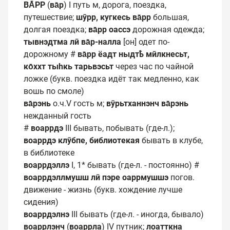
ВА̄РР
(
ва̄р
) I путь м, дорога, поездка,
путешествие;
шӯрр, кугкесь ва̄рр
большая,
долгая поездка;
ва̄рр оассэ
дорожная одежда;
тывнэдтма лӣ ва̄р-налла
[он] одет по-
дорожному #
ва̄рр ёадт ныдтҍ мӣлкнесьт,
ко̄ххт тыһкь тарьвэсьт
через час по чайной
ложке (букв. поездка идёт так медленно, как
вошь по смоле)
ва̄рэнь
о.ч.V гость м;
вӯрьтханнэнч ва̄рэнь
нежданный гость
#
воаррдэ
III бывать, побывать (где-л.);
воаррдэ клӯбпе, библиотекая
бывать в клубе,
в библиотеке
воаррдэллэ
I, 1* бывать (где-л. - постоянно) #
воаррдэллмушш лӣ пэре
оаррмушшэ
погов.
движение - жизнь (букв. хождение лучше
сидения)
воаррдэлнэ
III бывать (где-л. - иногда, бывало)
воаррлэнч
(
воаррла
) IV путник;
лоатткна