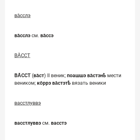
ва̄сслэ
ва̄сслэ
см.
ва̄ссэ
ВА̄ССТ
ВА̄ССТ
(
ва̄ст
) II веник;
поашшэ ва̄стэнҍ
мести
веником;
ко̄ррэ ва̄стэтҍ
вязать веники
васстлуввэ
васстлуввэ
см.
васстэ