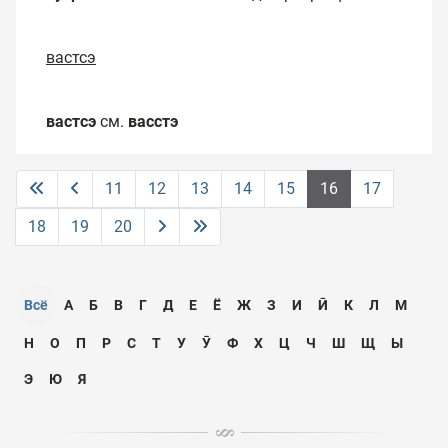
вастсэ
вастсэ
см.
васстэ
11
12
13
14
15
16
17
18
19
20
Всё
А
Б
В
Г
Д
Е
Ё
Ж
З
И
Ӣ
К
Л
М
Н
О
П
Р
С
Т
У
Ӯ
Ф
Х
Ц
Ч
Ш
Щ
Ы
Э
Ю
Я