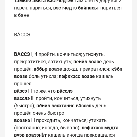
тамьпе аввта вэстчедтэв
там опять дерутся 2.
перен. париться;
вэстчедтэ байнасьт
париться
в бане
ВА̄ССЭ
ВА̄ССЭ
I, 4 пройти, кончиться; утихнуть,
прекратиться, затихнуть;
пеййв воазе
день
прошёл;
аббьр воазе
дождь прекратился;
кэ̄бп
воазе
боль утихла;
лэфкхэсс воазе
кашель
прошёл
ва̄зсэ
III то же, что
ва̄сслэ
ва̄сслэ
III пройти, кончиться, утихнуть
(быстро);
пе̄ййв вэххтэнне
ва̄ссэль
день
прошёл очень быстро
воазнэ
III проходить, кончаться; утихать
(постоянно; иногда, бывало);
лэфкхэсс мудта
вуэр воазэнҍт
кашель иногда прекращался