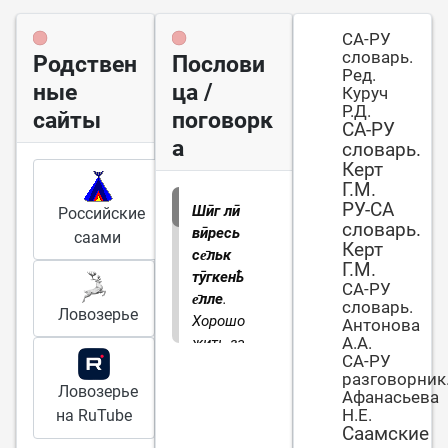
СА-РУ
словарь.
Родствен
Послови
Ред.
ные
ца /
Куруч
Р.Д.
сайты
поговорк
СА-РУ
а
словарь.
Керт
Г.М.
РУ-СА
Шӣг лӣ
Российские
словарь.
вӣресь
саами
Керт
се̄льк
Г.М.
тӯгкенҍ
СА-РУ
е̄лле
.
словарь.
Ловозерье
Хорошо
Антонова
А.А.
жить за
СА-РУ
чужой
разговорник
спиной
Ловозерье
Афанасьева
Н.Е.
на RuTube
Саамские