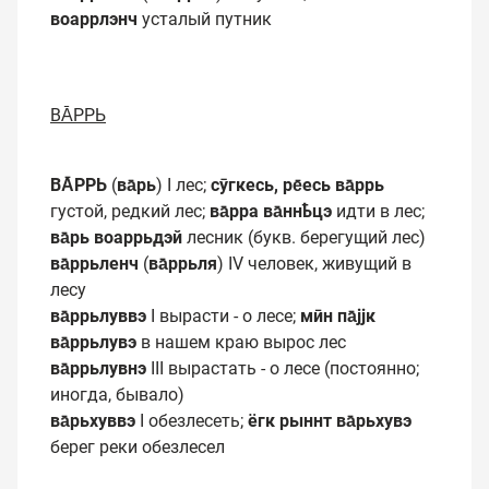
воаррлэнч
усталый путник
ВА̄РРЬ
ВА̄РРЬ
(
ва̄рь
) I лес;
сӯгкесь, ре̄есь ва̄ррь
густой, редкий лес;
ва̄рра ва̄ннҍцэ
идти в лес;
ва̄рь воаррьдэй
лесник (букв. берегущий лес)
ва̄ррьленч
(
ва̄ррьля
) IV человек, живущий в
лесу
ва̄ррьлуввэ
I вырасти - о лесе;
мӣн па̄јјк
ва̄ррьлувэ
в нашем краю вырос лес
ва̄ррьлувнэ
III вырастать - о лесе (постоянно;
иногда, бывало)
ва̄рьхуввэ
I обезлесеть;
ёгк рыннт ва̄рьхувэ
берег реки обезлесел