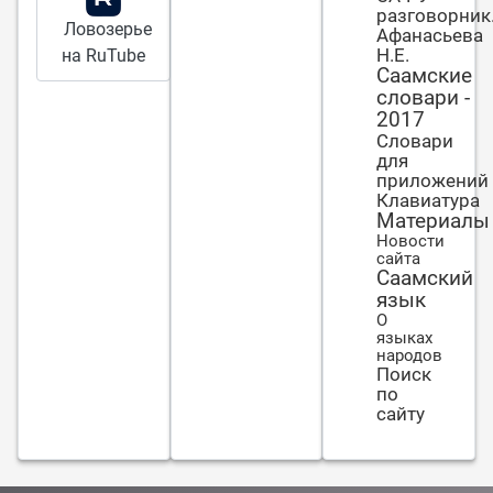
чужбине.
разговорник
Ловозерье
Афанасьева
Н.Е.
на RuTube
Саамские
словари -
2017
Словари
для
приложений
Клавиатура
Материалы
Новости
сайта
Саамский
язык
О
языках
народов
Поиск
по
сайту