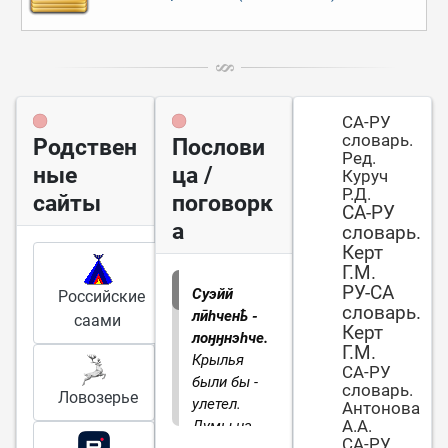
СА-РУ
словарь.
Родствен
Послови
Ред.
ные
ца /
Куруч
Р.Д.
сайты
поговорк
СА-РУ
а
словарь.
Керт
Г.М.
РУ-СА
Суэйй
Российские
словарь.
лӣһченҍ -
саами
Керт
лоӈӈнэһче.
Г.М.
Крылья
СА-РУ
были бы -
словарь.
Ловозерье
улетел.
Антонова
А.А.
Думы на
СА-РУ