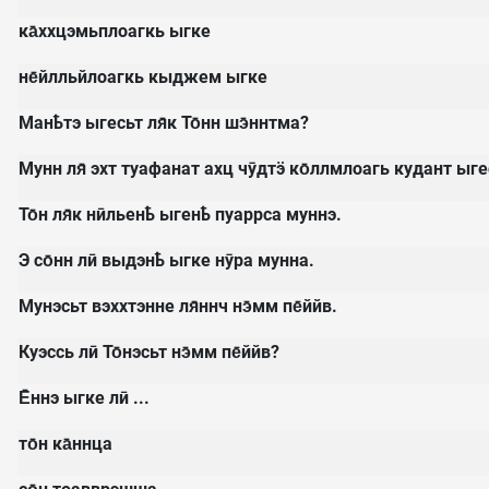
ка̄ххцэмьплоагкь ыгке
не̄йлльйлоагкь кыджем ыгке
Манҍтэ ыгесьт ля̄к То̄нн шэ̄ннтма?
Мунн ля̄ эхт туафанат ахц чӯдтӭ ко̄ллмлоагь кудант ыге
То̄н ля̄к нӣльенҍ ыгенҍ пуаррса муннэ.
Э со̄нн лӣ выдэнҍ ыгке нӯра мунна.
Мунэсьт вэххтэнне ля̄ннч нэ̄мм пе̄ййв.
Куэссь лӣ То̄нэсьт нэ̄мм пе̄ййв?
Е̄ннэ ыгке лӣ ...
то̄н ка̄ннца