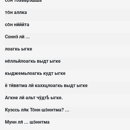
со̄н тоавврэшша
то̄н аллка
со̄н нӣййта
Соннӭ лӣ ...
лоагкь ыгке
не̄лльйлоагкь выдт ыгке
кыджемьлоагкь кудт ыгке
ё тӣввтма лӣ каххцлоагкь выдт ыгке
Агкне лӣ альт чӯдтҍ ыгке.
Куэссь ля̄к То̄нн шэ̄ннтма? ...
Мунн ля̄ ... шэ̄ннтма