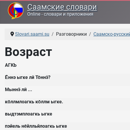
Саамские словари
Online - словари и приложения
Slovari.saami.su
Разговорники
Саамско-русский
Возраст
АГКЬ
Е̄ннэ ыгке лӣ То̄ннӭ?
Мыннӭ лӣ ...
ко̄ллмлоагкь ко̄ллм ыгке.
выдтэмплоагкь ыгке
пэйель не̄йлльйлоагкь ыгке