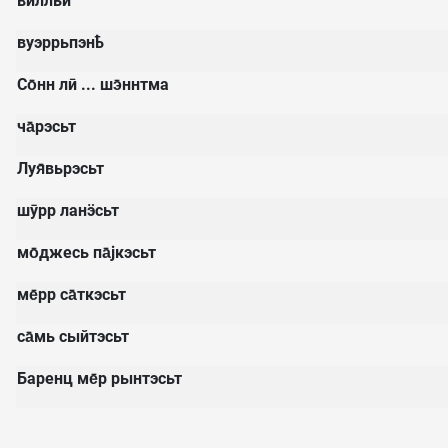
вӣлльй
вуэррьпэнҍ
Со̄нн лӣ ... шэ̄ннтма
ча̄рэсьт
Луя̄вьрэсьт
шӯрр ланӭсьт
мо̄джесь па̄јкэсьт
ме̄рр са̄ткэсьт
са̄мь сыйтэсьт
Баренц ме̄р рынтэсьт