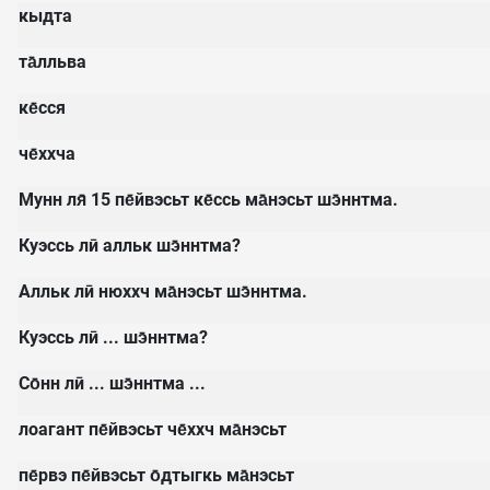
кыдта
та̄лльва
ке̄сся
че̄ххча
Мунн ля̄ 15 пе̄йвэсьт ке̄ссь ма̄нэсьт шэ̄ннтма.
Куэссь лӣ алльк шэ̄ннтма?
Алльк лӣ нюххч ма̄нэсьт шэ̄ннтма.
Куэссь лӣ ... шэ̄ннтма?
Со̄нн лӣ ... шэ̄ннтма ...
лоагант пе̄йвэсьт че̄ххч ма̄нэсьт
пе̄рвэ пе̄йвэсьт о̄дтыгкь ма̄нэсьт