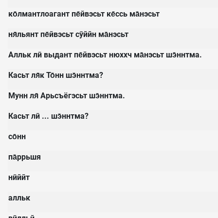
ко̄лмантлоагант пе̄йвэсьт ке̄ссь ма̄нэсьт
ня̄льянт пе̄йвэсьт сӯййн ма̄нэсьт
Алльк лӣ выдант пе̄йвэсьт нюххч ма̄нэсьт шэ̄ннтма.
Касьт ля̄к То̄нн шэ̄ннтма?
Мунн ля̄ Арьсъёгэсьт шэ̄ннтма.
Касьт лӣ ... шэ̄ннтма?
со̄нн
па̄ррьшя
нӣййт
алльк