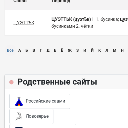
Слово
Перевод
ЦУЭТТҌК
(
цуэтҍк
) II 1. бусинка;
цуэ
ЦУЭТТҌК
бусинками 2. чётки
Всё
А
Б
В
Г
Д
Е
Ё
Ж
З
И
Ӣ
К
Л
М
Н
Родственные сайты
Российские саами
Ловозерье