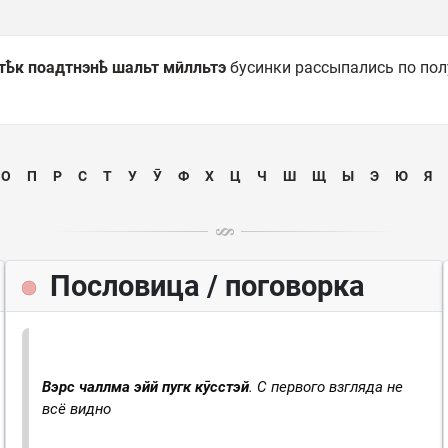
тҍк поадтнэнҍ шальт мӣлльтэ
бусинки рассыпались по пол
О
П
Р
С
Т
У
Ӯ
Ф
Х
Ц
Ч
Ш
Щ
Ы
Э
Ю
Я
Пословица / поговорка
Вэрс чаллма эйй пугк кӯсстэй
. С первого взгляда не
всё видно