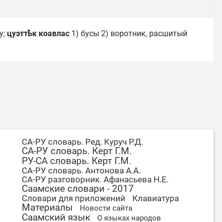
у;
цуэттҍк коавлас
1) бусы 2) воротник, расшитый
СА-РУ словарь. Ред. Куруч Р.Д.
СА-РУ словарь. Керт Г.М.
РУ-СА словарь. Керт Г.М.
СА-РУ словарь. Антонова А.А.
СА-РУ разговорник. Афанасьева Н.Е.
Саамские словари - 2017
Словари для приложений
Клавиатура
Материалы
Новости сайта
Саамский язык
О языках народов