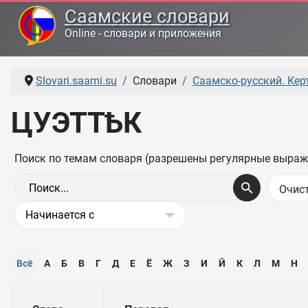
Саамские словари
Online - словари и приложения
Slovari.saami.su
Словари
Саамско-русский. Керт
ЦУЭТТҌК
Поиск по темам словаря (разрешены регулярные выраж
Всё
А
Б
В
Г
Д
Е
Ё
Ж
З
И
Ӣ
К
Л
М
Н