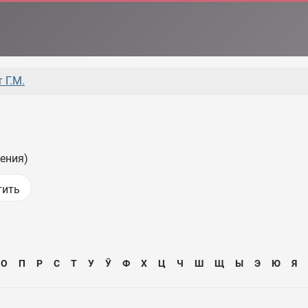
 Г.М.
ения)
О
П
Р
С
Т
У
Ӯ
Ф
Х
Ц
Ч
Ш
Щ
Ы
Э
Ю
Я