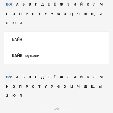
Всё
А
Б
В
Г
Д
Е
Ё
Ж
З
И
Ӣ
К
Л
М
Н
О
П
Р
С
Т
У
Ӯ
Ф
Х
Ц
Ч
Ш
Щ
Ы
Э
Ю
Я
ВАЙЯ
ВАЙЯ
неужели
Всё
А
Б
В
Г
Д
Е
Ё
Ж
З
И
Ӣ
К
Л
М
Н
О
П
Р
С
Т
У
Ӯ
Ф
Х
Ц
Ч
Ш
Щ
Ы
Э
Ю
Я