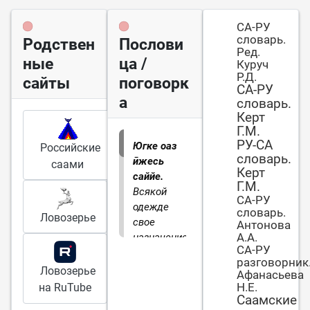
СА-РУ
словарь.
Родствен
Послови
Ред.
ные
ца /
Куруч
Р.Д.
сайты
поговорк
СА-РУ
а
словарь.
Керт
Г.М.
РУ-СА
Югке оаз
Российские
словарь.
ӣжесь
саами
Керт
саййе.
Г.М.
Всякой
СА-РУ
одежде
словарь.
Ловозерье
свое
Антонова
А.А.
назначение.
СА-РУ
разговорник
Ловозерье
Афанасьева
Н.Е.
на RuTube
Саамские