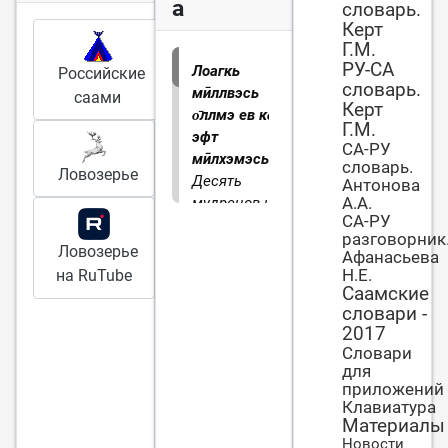
а
словарь.
Керт
Г.М.
РУ-СА
Лоагкь
Российские
словарь.
мӣллвэсь
саами
Керт
о̄ллмэ ев ко̄р
Г.М.
эфт
СА-РУ
мӣлхэмэсь.
словарь.
Ловозерье
Десять
Антонова
А.А.
мудрецов не
СА-РУ
свяжут одного
разговорник
дурака (т. е.
Ловозерье
Афанасьева
не могут
Н.Е.
на RuTube
противостоять
Саамские
словари -
глупости
2017
одного
Словари
дурака)
для
приложений
Клавиатура
Материалы
Новости