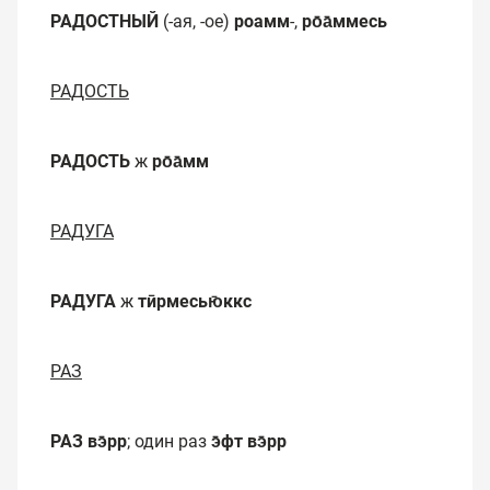
РАДОСТНЫЙ
(-ая, -ое)
роамм
-,
ро̄а̄ммесь
РАДОСТЬ
РАДОСТЬ
ж
ро̄а̄мм
РАДУГА
РАДУГА
ж
тӣрмесью̄ккс
РАЗ
РАЗ
вэ̄рр
; один раз
э̄фт вэ̄рр