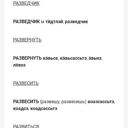
РАЗВЕДЧИК
РАЗВЕДЧИК
м
тӣдтлэй
;
разведчик
РАЗВЕРНУТЬ
РАЗВЕРНУТЬ
ка̄вьсе
,
ка̄вьсассьтэ
;
а̄вьнэ
;
ле̄вхэ
РАЗВЕСИТЬ
РАЗВЕСИТЬ
(развешу, развесишь)
коазсассьтэ
,
коадсэ
,
коадсассьтэ
РАЗВИТЬСЯ