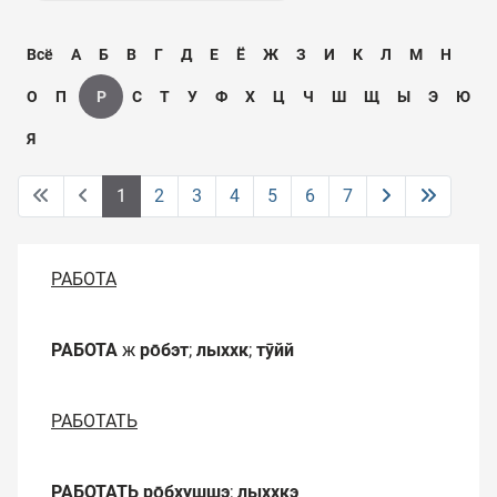
Всё
А
Б
В
Г
Д
Е
Ё
Ж
З
И
К
Л
М
Н
О
П
Р
С
Т
У
Ф
Х
Ц
Ч
Ш
Щ
Ы
Э
Ю
Я
1
2
3
4
5
6
7
РАБОТА
РАБОТА
ж
ро̄бэт
;
лыххк
;
тӯйй
РАБОТАТЬ
РАБОТАТЬ
ро̄бхушшэ
;
лыххкэ