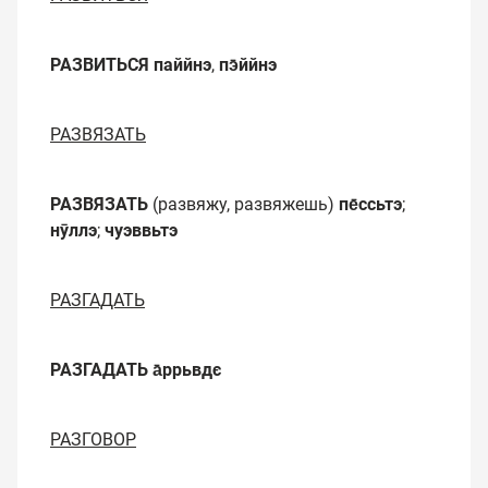
РАЗВИТЬСЯ
паййнэ
,
пэ̄ййнэ
РАЗВЯЗАТЬ
РАЗВЯЗАТЬ
(развяжу, развяжешь)
пе̄ссьтэ
;
нӯллэ
;
чуэввьтэ
РАЗГАДАТЬ
РАЗГАДАТЬ
а̄ррьвдє
РАЗГОВОР