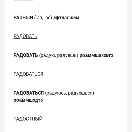
РАВНЫЙ
(-ая, -ое)
эфтналшэм
РАДОВАТЬ
РАДОВАТЬ
(радую, радуешь)
ро̄а̄ммшаххьтэ
РАДОВАТЬСЯ
РАДОВАТЬСЯ
(радуюсь, радуешься)
ро̄а̄ммшэдтэ
РАДОСТНЫЙ