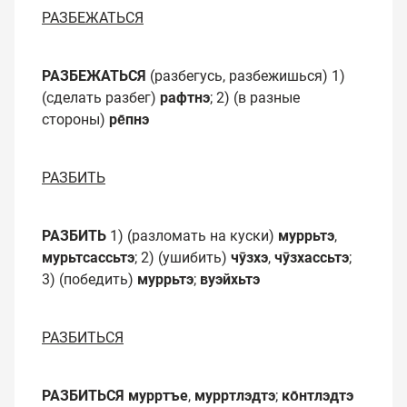
РАЗБЕЖАТЬСЯ
РАЗБЕЖАТЬСЯ
(разбегусь, разбежишься) 1)
(сде­лать разбег)
рафтнэ
; 2) (в разные
стороны)
ре̄пнэ
РАЗБИТЬ
РАЗБИТЬ
1) (разломать на куски)
муррьтэ
,
мурьтсассьтэ
; 2) (ушибить)
чӯзхэ
,
чӯзхассьтэ
;
3) (победить)
муррьтэ
;
вуэйхьтэ
РАЗБИТЬСЯ
РАЗБИТЬСЯ
мурртъе
,
мурртлэдтэ
;
ко̄нтлэдтэ