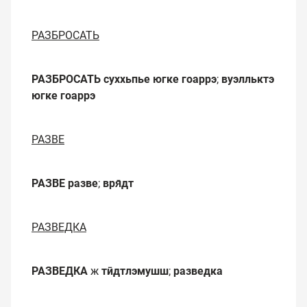
РАЗБРОСАТЬ
РАЗБРОСАТЬ
суххьпье югке гоаррэ
;
вуэлльктэ
югке гоаррэ
РАЗВЕ
РАЗВЕ
разве
;
вря̄дт
РАЗВЕДКА
РАЗВЕДКА
ж
тӣдтлэмушш
;
разведка