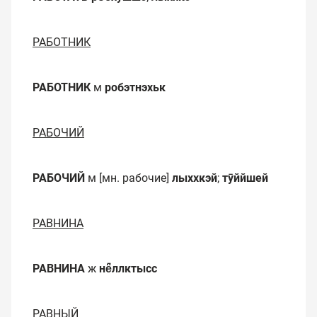
РАБОТНИК
РАБОТНИК
м
робэтнэхьк
РАБОЧИЙ
РАБОЧИЙ
м [мн. рабочие]
лыххкэй
;
тӯййшей
РАВНИНА
РАВНИНА
ж
нё̄ллктысс
РАВНЫЙ