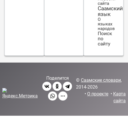
сайта
Саамский
язык
О
языках
народов
Поиск
по
сайту
Поделится
©
Саамские словари
,
2014-2026
•
О проекте
•
Карта
сайта