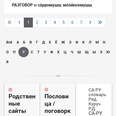
РАЗГОВОР
м
са̄ррнмушш
;
мо̄а̄йнсемушш
1
2
3
4
5
6
7
Всё
А
Б
В
Г
Д
Е
Ё
Ж
З
И
К
Л
М
Н
О
П
Р
С
Т
У
Ф
Х
Ц
Ч
Ш
Щ
Ы
Э
Ю
Я
СА-РУ
словарь.
Родствен
Послови
Ред.
ные
ца /
Куруч
Р.Д.
сайты
поговорк
СА-РУ