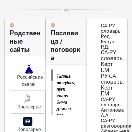
СА-РУ
словарь.
Родствен
Послови
Ред.
ные
ца /
Куруч
Р.Д.
сайты
поговорк
СА-РУ
а
словарь.
Керт
Г.М.
РУ-СА
Та̄лльв
Российские
словарь.
лӣ куһкь,
саами
Керт
пугк
Г.М.
коапч.
СА-РУ
Зима
словарь.
Ловозерье
длинна,
Антонова
А.А.
все
СА-РУ
подберет.
разговорник
Ловозерье
Афанасьева