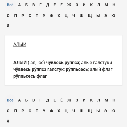
Всё
А
Б
В
Г
Д
Е
Ё
Ж
З
И
К
Л
М
Н
О
П
Р
С
Т
У
Ф
Х
Ц
Ч
Ш
Щ
Ы
Э
Ю
Я
АЛЫЙ
АЛЫЙ
(-ая, -ое)
чӯввесь рӯппсэ
; алые галстуки
чӯввесь рӯппсэ галстук
;
рӯппьсесь
; алый флаг
рӯппьсесь флаг
Всё
А
Б
В
Г
Д
Е
Ё
Ж
З
И
К
Л
М
Н
О
П
Р
С
Т
У
Ф
Х
Ц
Ч
Ш
Щ
Ы
Э
Ю
Я