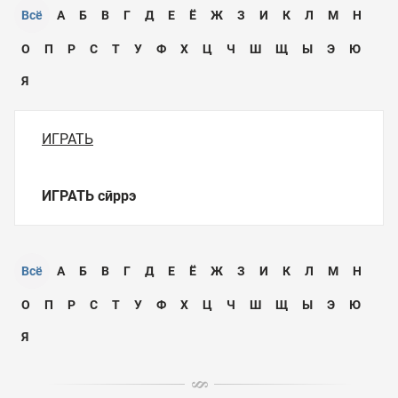
Всё
А
Б
В
Г
Д
Е
Ё
Ж
З
И
К
Л
М
Н
О
П
Р
С
Т
У
Ф
Х
Ц
Ч
Ш
Щ
Ы
Э
Ю
Я
ИГРАТЬ
ИГРАТЬ
сӣррэ
Всё
А
Б
В
Г
Д
Е
Ё
Ж
З
И
К
Л
М
Н
О
П
Р
С
Т
У
Ф
Х
Ц
Ч
Ш
Щ
Ы
Э
Ю
Я