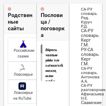
СА-РУ
словарь.
Родствен
Послови
Ред.
ные
ца /
Куруч
Р.Д.
сайты
поговорк
СА-РУ
а
словарь.
Керт
Г.М.
РУ-СА
Вӣресь
Российские
словарь.
чалльм
саами
Керт
уййн то̄н
Г.М.
ся̄гкнэгэтҍ
СА-РУ
нюэзя,
словарь.
Ловозерье
мэ̄нн
Антонова
А.А.
ка̄нҍц
.
СА-РУ
Глазу
разговорник
недруга
Ловозерье
Афанасьева
твои
Н.Е.
на RuTube
ошибки
Саамские