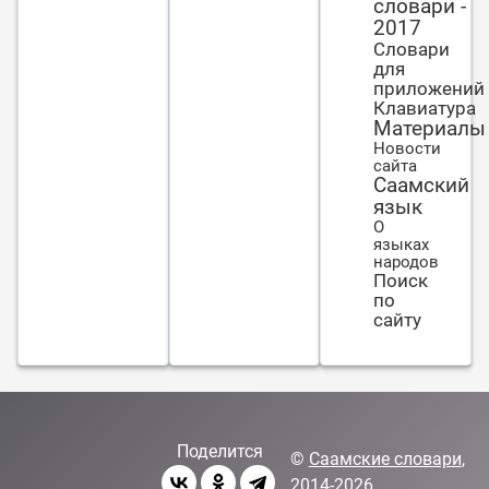
словари -
кажутся
2017
страшнее,
Словари
чем глазу
для
друга
приложений
Клавиатура
Материалы
Новости
сайта
Саамский
язык
О
языках
народов
Поиск
по
сайту
Поделится
©
Саамские словари
,
2014-2026