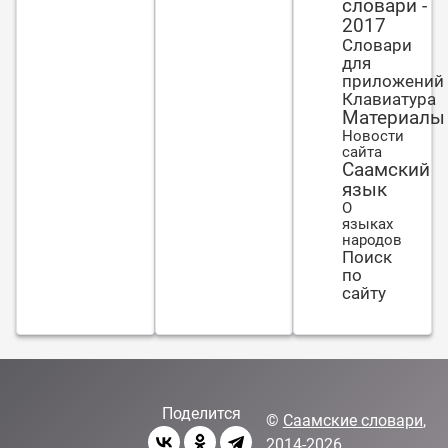
словари -
иголки.
2017
Человеку
Словари
трудно
для
менять
приложений
привычный
Клавиатура
образ
Материалы
Новости
жизни.
сайта
Саамский
язык
О
языках
народов
Поиск
по
сайту
Поделится
©
Саамские словари
,
2014-2026