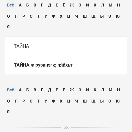
Всё
А
Б
В
Г
Д
Е
Ё
Ж
З
И
К
Л
М
Н
О
П
Р
С
Т
У
Ф
Х
Ц
Ч
Ш
Щ
Ы
Э
Ю
Я
ТАЙНА
ТАЙНА
ж
руэкнэгк; пя̄йхьт
Всё
А
Б
В
Г
Д
Е
Ё
Ж
З
И
К
Л
М
Н
О
П
Р
С
Т
У
Ф
Х
Ц
Ч
Ш
Щ
Ы
Э
Ю
Я