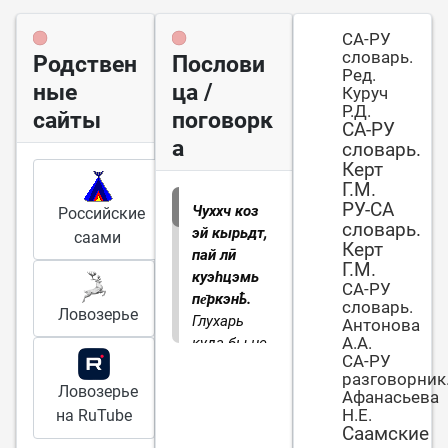
СА-РУ
словарь.
Родствен
Послови
Ред.
ные
ца /
Куруч
Р.Д.
сайты
поговорк
СА-РУ
а
словарь.
Керт
Г.М.
РУ-СА
Чуххч коз
Российские
словарь.
эй кырьдт,
саами
Керт
пай лӣ
Г.М.
куэһцэмь
СА-РУ
пе̄ркэнҍ.
словарь.
Ловозерье
Глухарь
Антонова
А.А.
куда бы не
СА-РУ
летел,
разговорник
везде для
Ловозерье
Афанасьева
него корм
Н.Е.
на RuTube
еловые
Саамские