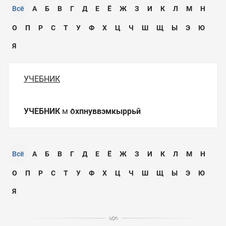
Всё
А
Б
В
Г
Д
Е
Ё
Ж
З
И
К
Л
М
Н
О
П
Р
С
Т
У
Ф
Х
Ц
Ч
Ш
Щ
Ы
Э
Ю
Я
УЧЕБНИК
УЧЕБНИК
м
о̄хпнуввэмкыррьй
Всё
А
Б
В
Г
Д
Е
Ё
Ж
З
И
К
Л
М
Н
О
П
Р
С
Т
У
Ф
Х
Ц
Ч
Ш
Щ
Ы
Э
Ю
Я