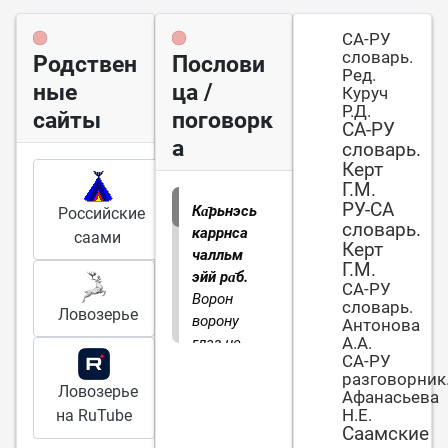
СА-РУ
словарь.
Родствен
Послови
Ред.
ные
ца /
Куруч
Р.Д.
сайты
поговорк
СА-РУ
а
словарь.
Керт
Г.М.
РУ-СА
Ка̄рьнэсь
Российские
словарь.
каррнса
саами
Керт
чалльм
Г.М.
эйй ра̄б.
СА-РУ
Ворон
словарь.
Ловозерье
ворону
Антонова
А.А.
глаз не
СА-РУ
клюет.
разговорник
Ловозерье
Афанасьева
Н.Е.
на RuTube
Саамские