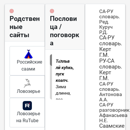
СА-РУ
словарь.
Родствен
Послови
Ред.
ные
ца /
Куруч
Р.Д.
сайты
поговорк
СА-РУ
а
словарь.
Керт
Г.М.
РУ-СА
Та̄лльв
Российские
словарь.
лӣ куһкь,
саами
Керт
пугк
Г.М.
коапч.
СА-РУ
Зима
словарь.
Ловозерье
длинна,
Антонова
А.А.
все
СА-РУ
подберет.
разговорник
Ловозерье
Афанасьева
Н.Е.
на RuTube
Саамские