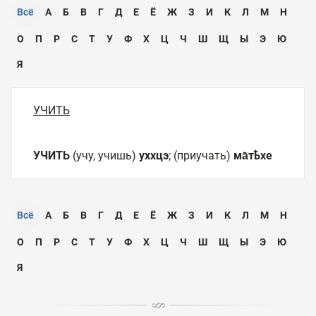
Всё
А
Б
В
Г
Д
Е
Ё
Ж
З
И
К
Л
М
Н
О
П
Р
С
Т
У
Ф
Х
Ц
Ч
Ш
Щ
Ы
Э
Ю
Я
УЧИТЬ
УЧИТЬ
(учу, учишь)
уххцэ
; (приучать)
ма̄тҍхе
Всё
А
Б
В
Г
Д
Е
Ё
Ж
З
И
К
Л
М
Н
О
П
Р
С
Т
У
Ф
Х
Ц
Ч
Ш
Щ
Ы
Э
Ю
Я