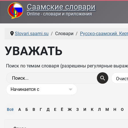
Саамские словари
Online - словари и приложения
Slovari.saami.su
Словари
Русско-саамский. Керт
УВАЖАТЬ
Поиск по темам словаря (разрешены регулярные выраж
Всё
А
Б
В
Г
Д
Е
Ё
Ж
З
И
К
Л
М
Н
О