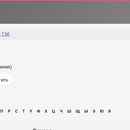
 Г.М.
ения)
П
Р
С
Т
У
Ф
Х
Ц
Ч
Ш
Щ
Ы
Э
Ю
Я