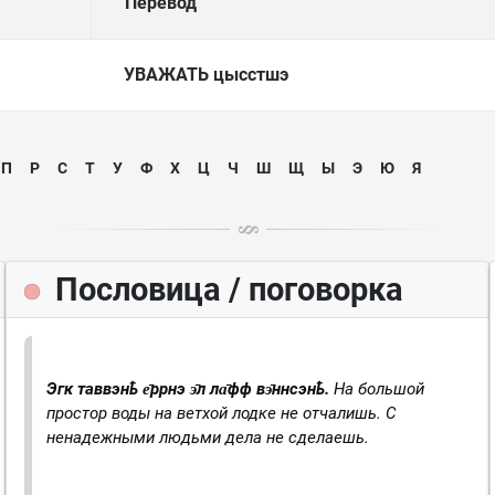
Перевод
УВАЖАТЬ
цысстшэ
П
Р
С
Т
У
Ф
Х
Ц
Ч
Ш
Щ
Ы
Э
Ю
Я
Пословица / поговорка
Эгк таввэнҍ е̄ррнэ э̄л ла̄фф вэ̄ннсэнҍ.
На большой
простор воды на ветхой лодке не отчалишь. С
ненадежными людьми дела не сделаешь.