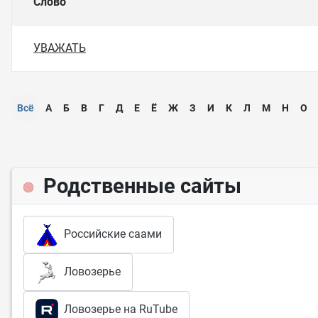
Слово
УВАЖАТЬ
Всё
А
Б
В
Г
Д
Е
Ё
Ж
З
И
К
Л
М
Н
О
Родственные сайты
Российские саами
Ловозерье
Ловозерье на RuTube