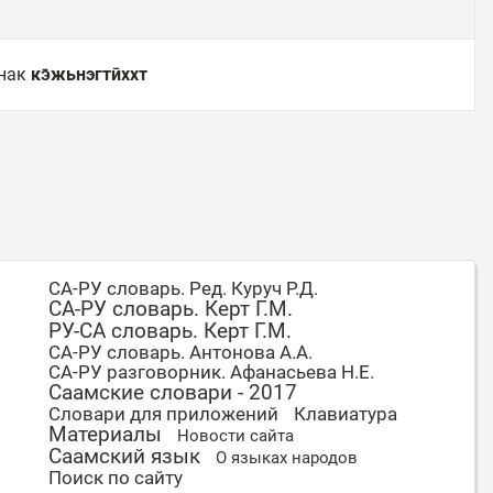
знак
кэ̄жьнэгтӣххт
СА-РУ словарь. Ред. Куруч Р.Д.
СА-РУ словарь. Керт Г.М.
РУ-СА словарь. Керт Г.М.
СА-РУ словарь. Антонова А.А.
СА-РУ разговорник. Афанасьева Н.Е.
Саамские словари - 2017
Словари для приложений
Клавиатура
Материалы
Новости сайта
Саамский язык
О языках народов
Поиск по сайту