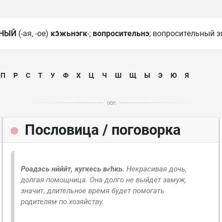
ЬНЫЙ
(-ая, -ое)
кэ̄жьнэгк
-;
вопросительнэ
; вопросительный 
П
Р
С
Т
У
Ф
Х
Ц
Ч
Ш
Щ
Ы
Э
Ю
Я
Пословица / поговорка
Роадэсь нӣййт, кугкесь ве̄һкь.
Некрасивая дочь,
долгая помощница.
Она долго не выйдет замуж,
значит, длительное время будет помогать
родителям по хозяйству.