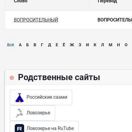
Слово
Перевод
ВОПРОСИТЕЛЬНЫЙ
ВОПРОСИТЕЛ
Всё
А
Б
В
Г
Д
Е
Ё
Ж
З
И
К
Л
М
Н
О
Родственные сайты
Российские саами
Ловозерье
Ловозерье на RuTube