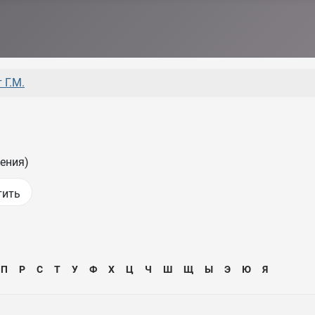
 Г.М.
ения)
П
Р
С
Т
У
Ф
Х
Ц
Ч
Ш
Щ
Ы
Э
Ю
Я