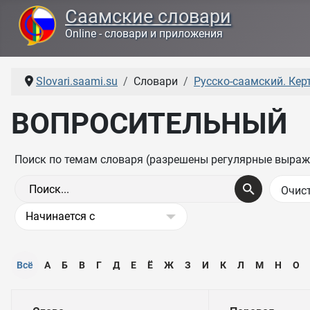
Саамские словари
Online - словари и приложения
Slovari.saami.su
Словари
Русско-саамский. Керт
ВОПРОСИТЕЛЬНЫЙ
Поиск по темам словаря (разрешены регулярные выраж
Всё
А
Б
В
Г
Д
Е
Ё
Ж
З
И
К
Л
М
Н
О