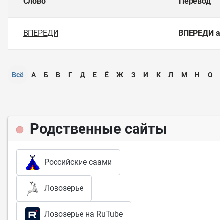
Слово
Перевод
ВПЕРЕДИ
ВПЕРЕДИ
а
Всё
А
Б
В
Г
Д
Е
Ё
Ж
З
И
К
Л
М
Н
О
Родственные сайты
Российские саами
Ловозерье
Ловозерье на RuTube