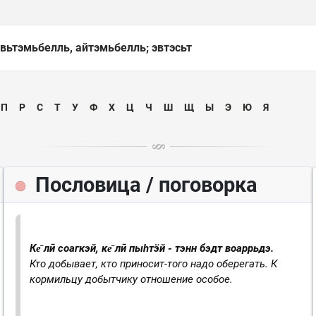
вьтэмьбелль, айтэмьбелль; эвтэсьт
П
Р
С
Т
У
Ф
Х
Ц
Ч
Ш
Щ
Ы
Э
Ю
Я
Пословица / поговорка
Ке̄ лӣ соагкэй, ке̄ лӣ пыһтӭй - тэнн бэдт воаррьдэ.
Кто добывает, кто приносит-того надо оберегать.
К
кормильцу добытчику отношение особое.