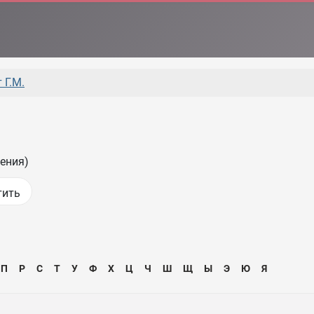
 Г.М.
ения)
П
Р
С
Т
У
Ф
Х
Ц
Ч
Ш
Щ
Ы
Э
Ю
Я