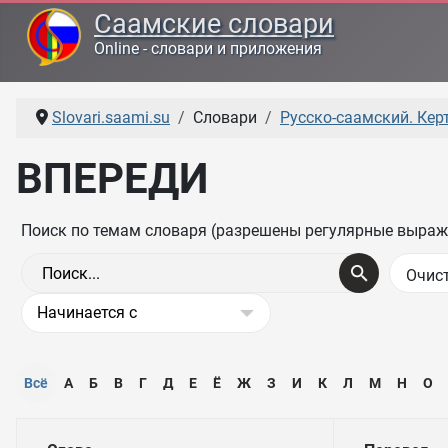
Саамские словари
Online - словари и приложения
Slovari.saami.su
Словари
Русско-саамский. Керт
ВПЕРЕДИ
Поиск по темам словаря (разрешены регулярные выраж
Всё
А
Б
В
Г
Д
Е
Ё
Ж
З
И
К
Л
М
Н
О