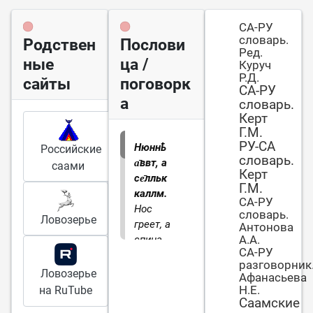
СА-РУ
словарь.
Родствен
Послови
Ред.
ные
ца /
Куруч
Р.Д.
сайты
поговорк
СА-РУ
а
словарь.
Керт
Г.М.
РУ-СА
Нюннҍ
Российские
словарь.
а̄ввт, а
саами
Керт
се̄лльк
Г.М.
каллм.
СА-РУ
Нос
словарь.
Ловозерье
греет, а
Антонова
А.А.
спина
СА-РУ
ме̄рзнет.
разговорник
В холод у
Ловозерье
Афанасьева
костра.
Н.Е.
на RuTube
Саамские