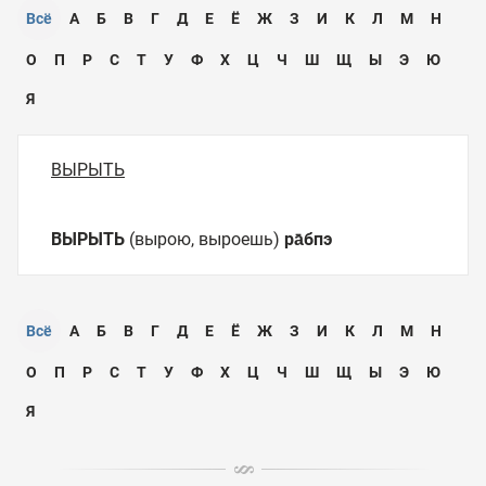
Всё
А
Б
В
Г
Д
Е
Ё
Ж
З
И
К
Л
М
Н
О
П
Р
С
Т
У
Ф
Х
Ц
Ч
Ш
Щ
Ы
Э
Ю
Я
ВЫРЫТЬ
ВЫРЫТЬ
(вырою, выроешь)
ра̄бпэ
Всё
А
Б
В
Г
Д
Е
Ё
Ж
З
И
К
Л
М
Н
О
П
Р
С
Т
У
Ф
Х
Ц
Ч
Ш
Щ
Ы
Э
Ю
Я