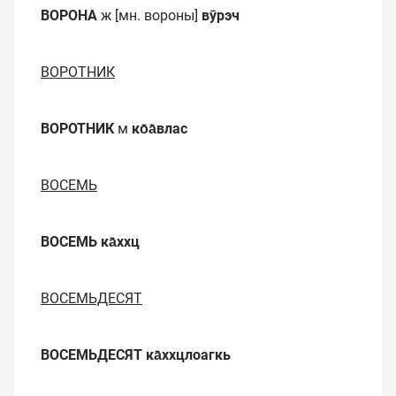
ВОРОНА
ж [мн. вороны]
вӯрэч
ВОРОТНИК
ВОРОТНИК
м
ко̄а̄влас
ВОСЕМЬ
ВОСЕМЬ
ка̄ххц
ВОСЕМЬДЕСЯТ
ВОСЕМЬДЕСЯТ
ка̄ххцлоагкь