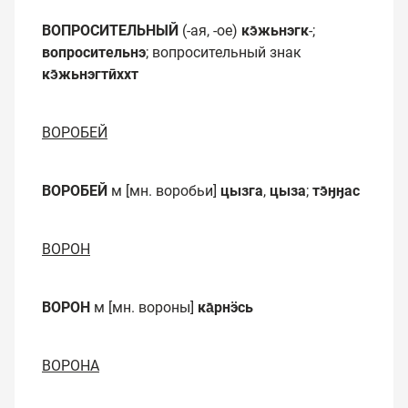
ВОПРОСИТЕЛЬНЫЙ
(-ая, -ое)
кэ̄жьнэгк
-;
вопросительнэ
; вопросительный знак
кэ̄жьнэгтӣххт
ВОРОБЕЙ
ВОРОБЕЙ
м [мн. воробьи]
цызга
,
цыза
;
тэ̄ӈӈас
ВОРОН
ВОРОН
м [мн. вороны]
ка̄рнӭсь
ВОРОНА