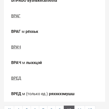
ВПРАВО
вуэлькесьпя̄лла
ВРАГ
ВРАГ
м
ре̄ххьк
ВРАЧ
ВРАЧ
м
лыххцэй
ВРЕД
ВРЕД
м (только ед.)
ряххкхэмушш