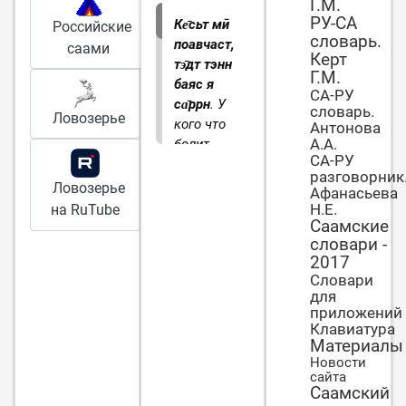
Г.М.
РУ-СА
Ке̄сьт мӣ
Российские
словарь.
поавчаст,
саами
Керт
тэ̄дт тэнн
Г.М.
баяс я
СА-РУ
са̄ррн
. У
словарь.
Ловозерье
кого что
Антонова
А.А.
болит,
СА-РУ
тот о том
разговорник
и говорит
Ловозерье
Афанасьева
Н.Е.
на RuTube
Саамские
словари -
2017
Словари
для
приложений
Клавиатура
Материалы
Новости
сайта
Саамский