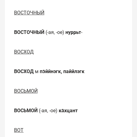
ВОСТОЧНЫЙ
ВОСТОЧНЫЙ
(-ая, -ое)
нуҏҏьт
-
ВОСХОД
ВОСХОД
м
пэ̄ййнэгк, паййлэгк
ВОСЬМОЙ
ВОСЬМОЙ
(-ая, -ое)
ка̄хцант
ВОТ