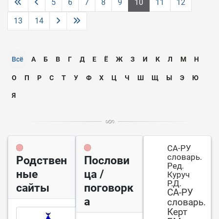
5
6
7
8
9
10
11
12
13
14
Всё
А
Б
В
Г
Д
Е
Ё
Ж
З
И
К
Л
М
Н
О
П
Р
С
Т
У
Ф
Х
Ц
Ч
Ш
Щ
Ы
Э
Ю
Я
СА-РУ
словарь.
Родствен
Послови
Ред.
ные
ца /
Куруч
Р.Д.
сайты
поговорк
СА-РУ
а
словарь.
Керт