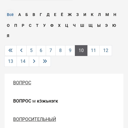
Всё
А
Б
В
Г
Д
Е
Ё
Ж
З
И
К
Л
М
Н
О
П
Р
С
Т
У
Ф
Х
Ц
Ч
Ш
Щ
Ы
Э
Ю
Я
5
6
7
8
9
10
11
12
13
14
ВОПРОС
ВОПРОС
м
кэ̄жьнэгк
ВОПРОСИТЕЛЬНЫЙ