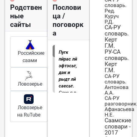
словарь.
Родствен
Послови
Ред.
ные
ца /
Куруч
Р.Д.
сайты
поговорк
СА-РУ
а
словарь.
Керт
Г.М.
РУ-СА
Пугк
Российские
словарь.
пӣрас лӣ
саами
Керт
эфтэсьт,
Г.М.
дак и
СА-РУ
рыдт лӣ
словарь.
Ловозерье
саесьт.
Антонова
А.А.
Семья в
СА-РУ
сборе,
разговорник
душа на
Ловозерье
Афанасьева
месте.
Н.Е.
на RuTube
Саамские
словари -
2017