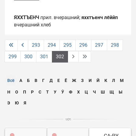
ЯХХТЪЕНЧ
прил
. вчерашний;
яххтъенч ле̄ййп
вчерашний хлеб
293
294
295
296
297
298
299
300
301
302
Всё
А
Б
В
Г
Д
Е
Ё
Ж
З
И
Ӣ
К
Л
М
Н
О
П
Р
С
Т
У
Ӯ
Ф
Х
Ц
Ч
Ш
Щ
Ы
Э
Ю
Я
СА-РУ