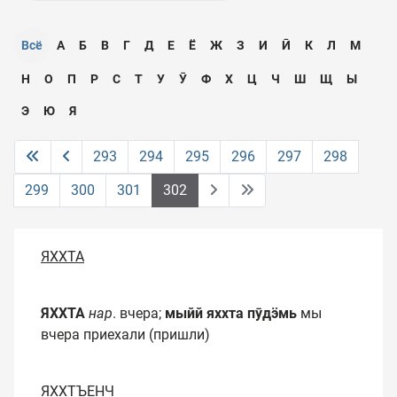
Всё
А
Б
В
Г
Д
Е
Ё
Ж
З
И
Ӣ
К
Л
М
Н
О
П
Р
С
Т
У
Ӯ
Ф
Х
Ц
Ч
Ш
Щ
Ы
Э
Ю
Я
293
294
295
296
297
298
299
300
301
302
ЯХХТА
ЯХХТА
нар
. вчера;
мыйй яххта пӯдӭмь
мы
вчера приехали (пришли)
ЯХХТЪЕНЧ