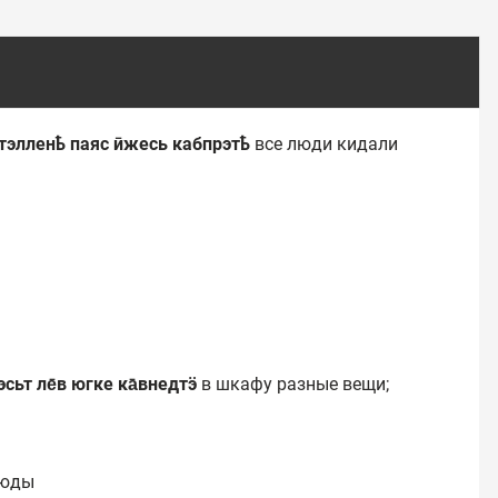
ктэлленҍ паяс ӣжесь кабпрэтҍ
все люди кидали
эсьт ле̄в югке ка̄внедтӭ
в шкафу разные вещи;
люды