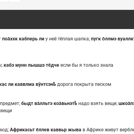
т
поа̄ххк кабперь ли
у неё тёплая шапка;
пугк о̄ллмэ вуалл
ы;
кабэ мунн лышшэ те̄дче
если бы я только знала
кас ли каввлма вӯнтсэнҍ
дорога покрыта песком
 предмет;
быдт ва̄лльтэ коа̄вьнэтҍ
надо взять вещи;
шкоа̄п
 вещи
люд;
Африкасьт е̄ллев каввьр жыва
в Африке живут верб