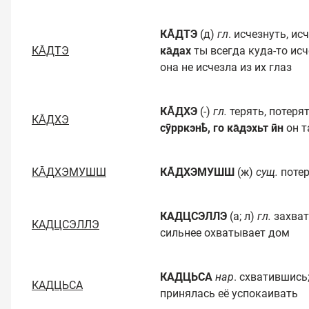
КА̄ДТЭ
(д)
гл
. исчезнуть, ис
КА̄ДТЭ
ка̄дах
ты всегда куда-то ис
она не исчезла из их глаз
КА̄ДХЭ
(-)
гл.
терять, потеря
КА̄ДХЭ
сӯрркэнҍ, го ка̄дэхьт ӣн
он т
КА̄ДХЭМУШШ
КА̄ДХЭМУШШ
(ж)
сущ.
поте
КАДЦСЭЛЛЭ
(а; л)
гл.
захва
КАДЦСЭЛЛЭ
сильнее охватывает дом
КАДЦЬСА
нар
. схватившись
КАДЦЬСА
принялась её успокаивать