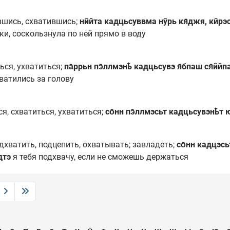
ившись, схватившись;
нӣйта кадцьсуввма нӯрь кя̄джя, кӣрэсь
ки, соскользнула по ней прямо в воду
ться, ухватиться;
па̄ррьн пэ̄ллмэнҍ кадцьсувэ я̄бпаш ся̄ййп
ватились за голову
ся, схватиться, ухватиться;
со̄нн пэ̄ллмэсьт кадцьсувэнҍт 
одхватить, подцепить, охватывать; завладеть;
со̄нн кадцэсь
дтэ
я тебя подхвачу, если не сможешь держаться