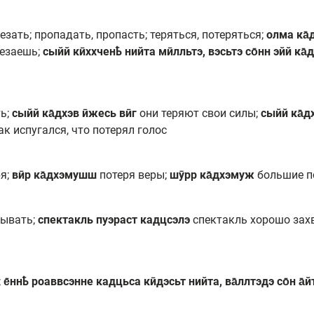
чезать; пропадать, пропасть; теряться, потеряться;
олма ка̄
чезаешь;
сыйй кӣххченҍ нийта мӣлльтэ, вэсьтэ со̄нн эйй ка̄
ть;
сыйй ка̄дхэв ӣжесь вӣг
они теряют свои силы;
сыйй ка̄д
ак испугался, что потерял голос
ря;
вӣр ка̄дхэмушш
потеря веры;
шӯрр ка̄дхэмуж
большие п
тывать;
спектакль пуэраст кадцсэлэ
спектакль хорошо зах
;
е̄ннҍ роаввсэнне кадцьса кӣдэсьт нийта, ва̄ллтэдэ со̄н а̄