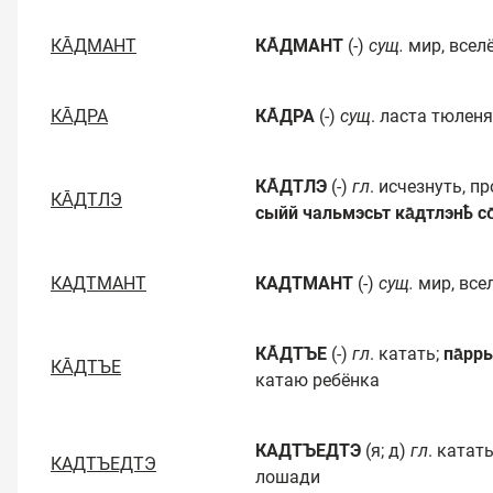
КА̄ДМАНТ
КА̄ДМАНТ
(-)
сущ.
мир, всел
КА̄ДРА
КА̄ДРА
(-)
сущ
. ласта тюленя
КА̄ДТЛЭ
(-)
гл
. исчезнуть, п
КА̄ДТЛЭ
сыйй чальмэсьт ка̄дтлэнҍ со
КАДТМАНТ
КАДТМАНТ
(-)
сущ.
мир, все
КА̄ДТЪЕ
(-)
гл
. катать;
па̄рр
КА̄ДТЪЕ
катаю ребёнка
КАДТЪЕДТЭ
(я; д)
гл
. катат
КАДТЪЕДТЭ
лошади