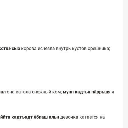
ссткэ сыз
корова исчезла внутрь кустов орешника;
пал
она катала снежный ком;
мунн кадтья па̄ррьшя
я
нӣйта кадтъядт я̄бпаш альн
девочка катается на