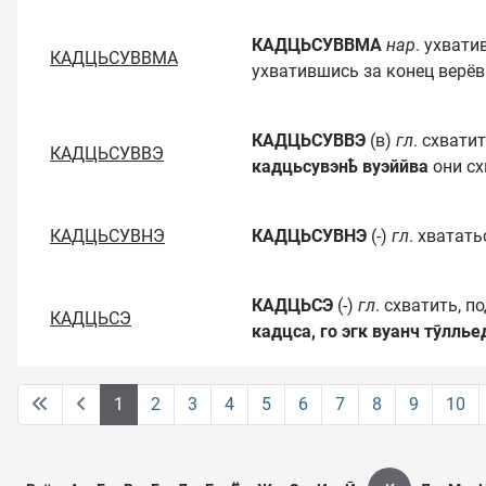
КАДЦЬСУВВМА
нар
. ухват
КАДЦЬСУВВМА
ухватившись за конец верёв
КАДЦЬСУВВЭ
(в)
гл
. схвати
КАДЦЬСУВВЭ
кадцьсувэнҍ вуэййва
они сх
КАДЦЬСУВНЭ
КАДЦЬСУВНЭ
(-)
гл
. хватать
КАДЦЬСЭ
(-)
гл
. схватить, п
КАДЦЬСЭ
кадцса, го эгк вуанч тӯллье
1
2
3
4
5
6
7
8
9
10