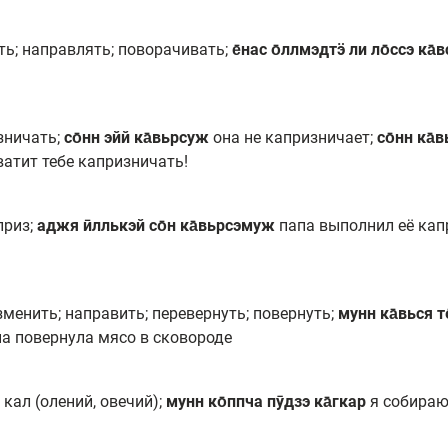
ть; направлять; поворачивать;
е̄нас о̄ллмэдтӭ ли ло̄ссэ ка̄
зничать;
со̄нн эйй ка̄вьрсуж
она не капризничает;
со̄нн ка̄
атит тебе капризничать!
приз;
аджя ӣллькэй со̄н ка̄вьрсэмуж
папа выполнил её кап
зменить; направить; перевернуть; повернуть;
мунн ка̄вься 
а повернула мясо в сковороде
 кал (олений, овечий);
мунн ко̄ппча пӯдзэ ка̄гкар
я собираю