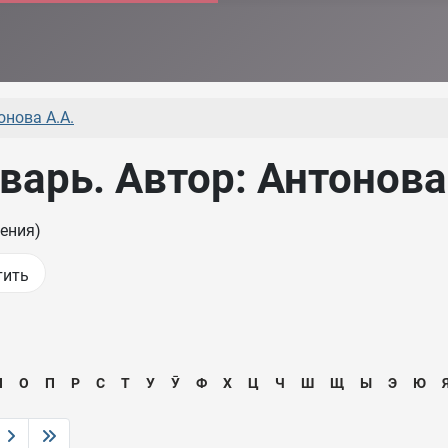
онова А.А.
арь. Автор: Антонова
ения)
Н
О
П
Р
С
Т
У
Ӯ
Ф
Х
Ц
Ч
Ш
Щ
Ы
Э
Ю