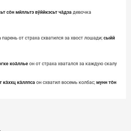
т со̄н мӣлльтэ вӯййкэсьт ча̄дза
девочка
а
парень от страха схватился за хвост лошади;
сыйй
югке коа̄ллье
он от страха хватался за каждую скалу
т ка̄ххц ка̄ллпса
он схватил восемь колбас;
мунн то̄н