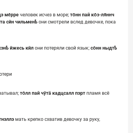
дэ ме̄рре
человек исчез в море;
то̄нн пай ко̄з-ля̄ннч
дта сӣн чильменҍ
они смотрели вслед девочке, пока
хэнҍ ӣжесь кӣл
они потеряли свой язык;
со̄нн ныдтҍ
отери
ватывал;
то̄лл пай чӯтӓ кадцсалл пэҏт
пламя всё
йтнэллэ
мать крепко схватив девочку за руку,