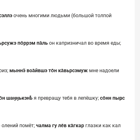
всэллэ
очень многими людьми (большой толпой
вьрсужэ по̄ррэм па̄ль
он капризничал во время еды;
риз;
мыннӭ воа̄йвшэ то̄н ка̄вьрсэмуж
мне надоели
то̄н шаӈӈькэнҍ
я превращу тебя в лепёшку;
со̄нн пыҏс
 олений помёт;
чалма гу ле̄в ка̄гкар
глазки как кал