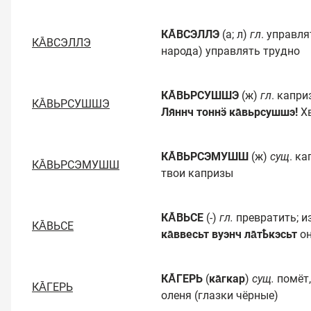
КА̄ВСЭЛЛЭ
(а; л)
гл
. управля
КА̄ВСЭЛЛЭ
народа) управлять трудно
КА̄ВЬРСУШШЭ
(ж)
гл
. капри
КА̄ВЬРСУШШЭ
Ля̄ннч тоннӭ ка̄вьрсушшэ!
Хв
КА̄ВЬРСЭМУШШ
(ж)
сущ
. ка
КА̄ВЬРСЭМУШШ
твои капризы
КА̄ВЬСЕ
(-)
гл.
превратить; и
КА̄ВЬСЕ
ка̄ввесьт вуэнч ла̄тҍкэсьт
он
КА̄ГЕРЬ
(
ка̄гкар
)
сущ.
помёт,
КА̄ГЕРЬ
оленя (глазки чёрные)