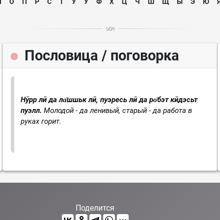
Н
О
П
Р
С
Т
У
Ӯ
Ф
Х
Ц
Ч
Ш
Щ
Ы
Э
Ю
Пословица / поговорка
Нӯрр лӣ да ла̄шшьк лӣ, пуэресь лӣ да ро̄бэт кӣдэсьт
пуэлл.
Молодой - да ленивый, старый - да работа в
руках горит.
Поделится