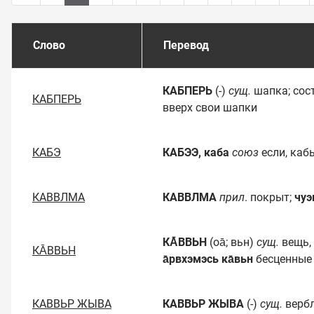
Слово
Перевод
КАБПЕРЬ
(-)
сущ.
шапка; сос
КАБПЕРЬ
вверх свои шапки
КАБЭ
КАБЭЭ, каба
союз
если, каб
КАВВЛМА
КАВВЛМА
прил
. покрыт;
чуэ
КА̄ВВЬН
(оа̄; вьн)
сущ.
вещь,
КА̄ВВЬН
а̄рвхэмэсь ка̄вьн
бесценные
КАВВЬР ЖЫВА
КАВВЬР ЖЫВА
(-)
сущ.
верб