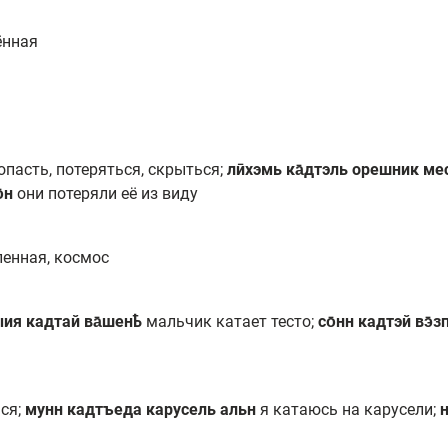
ённая
ропасть, потеряться, скрыться;
лӣхэмь ка̄дтэль орешник ме
̄н
они потеряли её из виду
ленная, космос
ыия кадтай ва̄шенҍ
мальчик катает тесто;
со̄нн кадтэй вэ̄з
ься;
мунн кадтъеда карусель альн
я катаюсь на карусели;