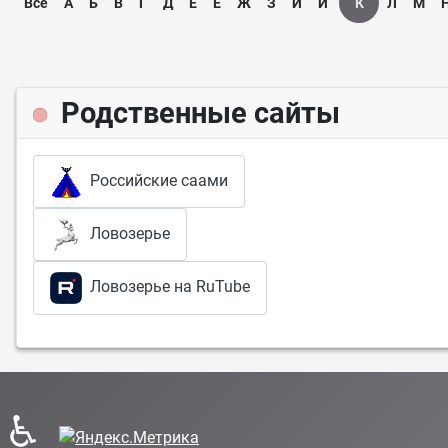
Всё
А
Б
В
Г
Д
Е
Ё
Ж
З
И
Ӣ
К
Л
М
Родственные сайты
Российские саами
Ловозерье
Ловозерье на RuTube
♿