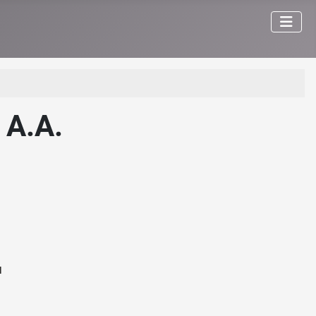
 А.А.
Я