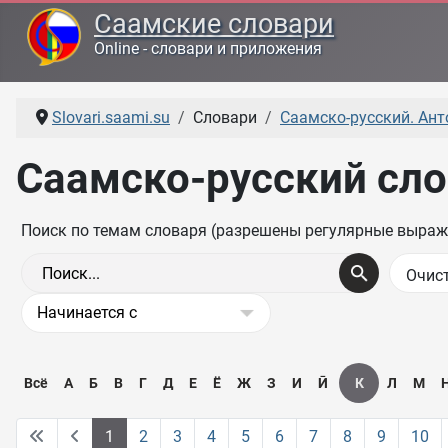
Саамские словари
Online - словари и приложения
Slovari.saami.su
Словари
Саамско-русский. Ант
Саамско-русский слов
Поиск по темам словаря (разрешены регулярные выраж
Всё
А
Б
В
Г
Д
Е
Ё
Ж
З
И
Ӣ
К
Л
М
1
2
3
4
5
6
7
8
9
10