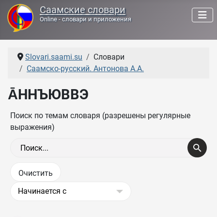
Саамские словари
Online - словари и приложения
Slovari.saami.su
Словари
Саамско-русский. Антонова А.А.
А̄ННЪЮВВЭ
Поиск по темам словаря (разрешены регулярные
выражения)