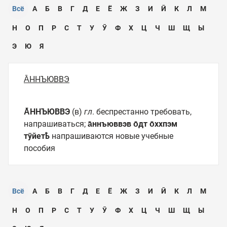
Всё
А
Б
В
Г
Д
Е
Ё
Ж
З
И
Ӣ
К
Л
М
Н
О
П
Р
С
Т
У
Ӯ
Ф
Х
Ц
Ч
Ш
Щ
Ы
Э
Ю
Я
А̄ННЪЮВВЭ
А̄ННЪЮВВЭ
(в)
гл
. беспрестанно требовать,
напрашиваться;
а̄ннъюввэв о̄дт о̄ххпэм
тӯйетҍ
напрашиваются новые учебные
пособия
Всё
А
Б
В
Г
Д
Е
Ё
Ж
З
И
Ӣ
К
Л
М
Н
О
П
Р
С
Т
У
Ӯ
Ф
Х
Ц
Ч
Ш
Щ
Ы