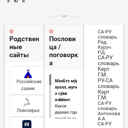
Э
Ю
Я
СА-РУ
словарь.
Родствен
Послови
Ред.
ные
ца /
Куруч
Р.Д.
сайты
поговорк
СА-РУ
а
словарь.
Керт
Г.М.
РУ-СА
Манҍтэ мӯрр
Российские
словарь.
пуэлл, мугка
саами
Керт
э сӯвв
Г.М.
пэ̄ййянт.
СА-РУ
Какое
словарь.
Ловозерье
дерево горит,
Антонова
А.А.
такой дым
СА-РУ
поднимается.