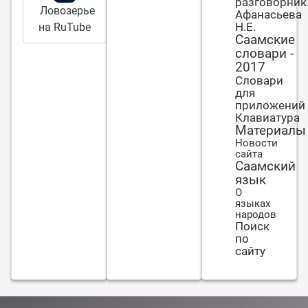
разговорник
Как человек
Ловозерье
Афанасьева
живе̄т так о
Н.Е.
на RuTube
не̄м и
Саамские
словари -
говорят.
2017
Словари
для
приложений
Клавиатура
Материалы
Новости
сайта
Саамский
язык
О
языках
народов
Поиск
по
сайту