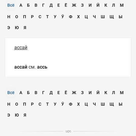
Всё
А
Б
В
Г
Д
Е
Ё
Ж
З
И
Ӣ
К
Л
М
Н
О
П
Р
С
Т
У
Ӯ
Ф
Х
Ц
Ч
Ш
Щ
Ы
Э
Ю
Я
ассай
ассай
см.
ассь
Всё
А
Б
В
Г
Д
Е
Ё
Ж
З
И
Ӣ
К
Л
М
Н
О
П
Р
С
Т
У
Ӯ
Ф
Х
Ц
Ч
Ш
Щ
Ы
Э
Ю
Я