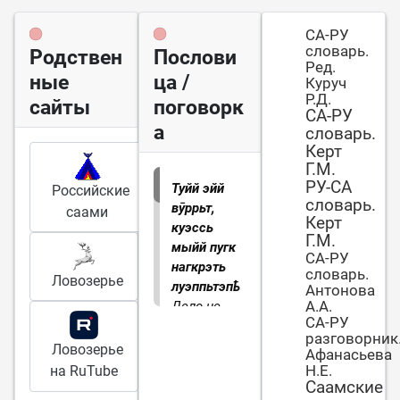
СА-РУ
словарь.
Родствен
Послови
Ред.
ные
ца /
Куруч
Р.Д.
сайты
поговорк
СА-РУ
а
словарь.
Керт
Г.М.
РУ-СА
Туйй эйй
Российские
словарь.
вӯррьт,
саами
Керт
куэссь
Г.М.
мыйй пугк
СА-РУ
нагкрэть
словарь.
Ловозерье
луэппьтэпҍ.
Антонова
А.А.
Дело не
СА-РУ
жде̄т, пока
разговорник
мы все сны
Ловозерье
Афанасьева
переспим.
Н.Е.
на RuTube
Саамские