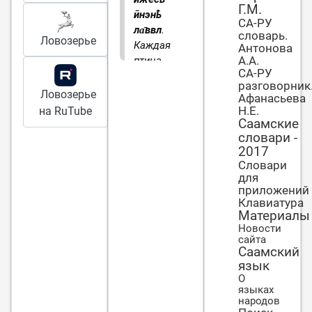
Г.М.
ӣнэнҍ
СА-РУ
ла̄ввл
.
словарь.
Ловозерье
Каждая
Антонова
А.А.
птица
СА-РУ
поёт
разговорник
своим
Ловозерье
Афанасьева
голосом
Н.Е.
на RuTube
Саамские
словари -
2017
Словари
для
приложений
Клавиатура
Материалы
Новости
сайта
Саамский
язык
О
языках
народов