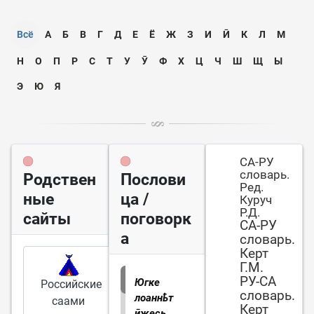
Всё
А
Б
В
Г
Д
Е
Ё
Ж
З
И
Ӣ
К
Л
М
Н
О
П
Р
С
Т
У
Ӯ
Ф
Х
Ц
Ч
Ш
Щ
Ы
Э
Ю
Я
СА-РУ
словарь.
Родствен
Послови
Ред.
ные
ца /
Куруч
Р.Д.
сайты
поговорк
СА-РУ
а
словарь.
Керт
Г.М.
РУ-СА
Югке
Российские
словарь.
лоаннҍт
саами
Керт
ӣжесь