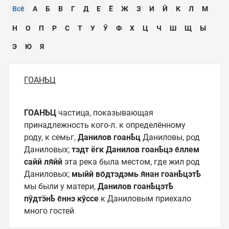
Всё
А
Б
В
Г
Д
Е
Ё
Ж
З
И
Ӣ
К
Л
М
Н
О
П
Р
С
Т
У
Ӯ
Ф
Х
Ц
Ч
Ш
Щ
Ы
Э
Ю
Я
ГОАНҌЦ
ГОАНҌЦ
частица, показывающая
принадлежность кого-л. к определённому
роду, к семьг,
Данилов гоанҍц
Даниловы, род
Даниловых;
тэдт ёгк Данилов гоанҍцэ
е̄ллем
сайй ля̄йй
эта река была местом, где жил род
Даниловых;
мыйй во̄дтэдэмь
я̄нан гоанҍцэтҍ
мы были у матери,
Данилов гоанҍцэтҍ
пӯдтӭнҍ е̄ннэ кӯссе
к Даниловым приехало
много гостей