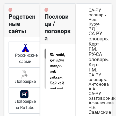
СА-РУ
словарь.
Родствен
Послови
Ред.
ные
ца /
Куруч
Р.Д.
сайты
поговорк
СА-РУ
а
словарь.
Керт
Г.М.
РУ-СА
Юг ча̄йй,
Российские
словарь.
юг ча̄йй
саами
Керт
нагерь
Г.М.
анҍ
СА-РУ
ся̄гкан.
словарь.
Ловозерье
Пей чай,
Антонова
А.А.
пей чай,
СА-РУ
пусть сон
разговорник
развеется.
Ловозерье
Афанасьева
Н.Е.
на RuTube
Саамские