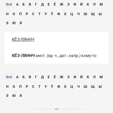
Всё
А
Б
В
Г
Д
Е
Ё
Ж
З
И
Ӣ
К
Л
М
Н
О
П
Р
С
Т
У
Ӯ
Ф
Х
Ц
Ч
Ш
Щ
Ы
Э
Ю
Я
КЕ̄З-ЛЯННЧ
КЕ̄З-ЛЯННЧ
мест. (ед. ч., дат.-.напр.)
кому-то
Всё
А
Б
В
Г
Д
Е
Ё
Ж
З
И
Ӣ
К
Л
М
Н
О
П
Р
С
Т
У
Ӯ
Ф
Х
Ц
Ч
Ш
Щ
Ы
Э
Ю
Я