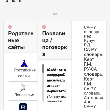
Э
Ю
Я
СА-РУ
словарь.
Родствен
Послови
Ред.
ные
ца /
Куруч
Р.Д.
сайты
поговорк
СА-РУ
а
словарь.
Керт
Г.М.
РУ-СА
Мэййт кугкь
Российские
словарь.
воаррдэкҍ -
саами
Керт
нюэммель
Г.М.
агкасьт
СА-РУ
ва̄рнесьтлӣйе.
словарь.
Ловозерье
Почему долго
Антонова
А.А.
ездил? У
СА-РУ
зайчихи в