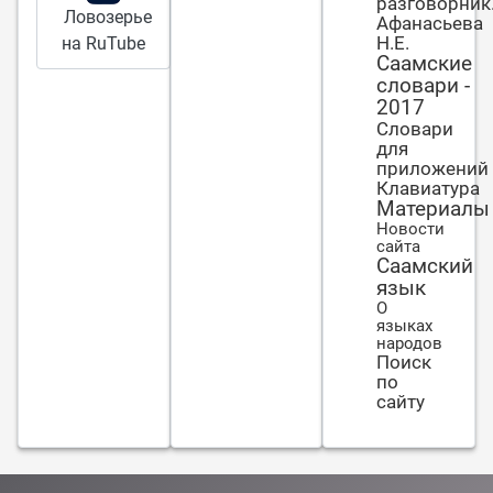
разговорник
гостях был.
Ловозерье
Афанасьева
Заблудился.
Н.Е.
на RuTube
Саамские
словари -
2017
Словари
для
приложений
Клавиатура
Материалы
Новости
сайта
Саамский
язык
О
языках
народов
Поиск
по
сайту