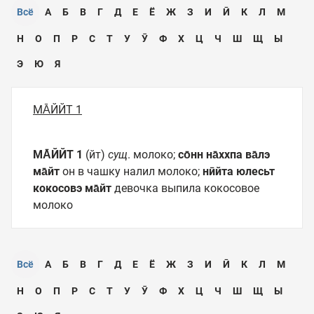
Всё
А
Б
В
Г
Д
Е
Ё
Ж
З
И
Ӣ
К
Л
М
Н
О
П
Р
С
Т
У
Ӯ
Ф
Х
Ц
Ч
Ш
Щ
Ы
Э
Ю
Я
МА̄ЙЙТ 1
МА̄ЙЙТ 1
(йт)
сущ
. молоко;
со̄нн на̄ххпа ва̄лэ
ма̄йт
он в чашку налил молоко;
нӣйта юлесьт
кокосовэ ма̄йт
девочка выпила кокосовое
молоко
Всё
А
Б
В
Г
Д
Е
Ё
Ж
З
И
Ӣ
К
Л
М
Н
О
П
Р
С
Т
У
Ӯ
Ф
Х
Ц
Ч
Ш
Щ
Ы