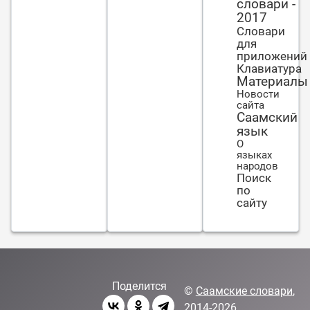
словари -
другими -
2017
не ум.
Словари
Природой
для
не дано -
приложений
не
Клавиатура
вложишь.
Материалы
Новости
сайта
Саамский
язык
О
языках
народов
Поиск
по
сайту
Поделится
©
Саамские словари
,
2014-2026