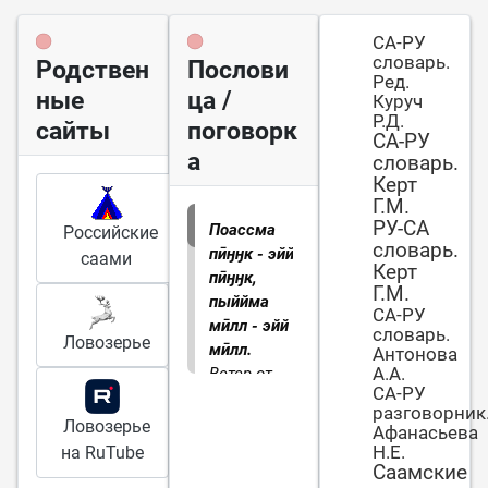
СА-РУ
словарь.
Родствен
Послови
Ред.
ные
ца /
Куруч
Р.Д.
сайты
поговорк
СА-РУ
а
словарь.
Керт
Г.М.
РУ-СА
Поассма
Российские
словарь.
пӣӈӈк - эйй
саами
Керт
пӣӈӈк,
Г.М.
пыййма
СА-РУ
мӣлл - эйй
словарь.
Ловозерье
мӣлл.
Антонова
А.А.
Ветер от
СА-РУ
дыхания -
разговорник
не ветер.
Ловозерье
Афанасьева
Ум,
Н.Е.
на RuTube
вложенный
Саамские