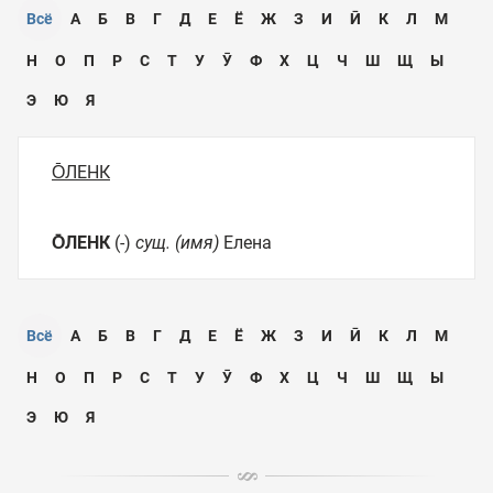
Всё
А
Б
В
Г
Д
Е
Ё
Ж
З
И
Ӣ
К
Л
М
Н
О
П
Р
С
Т
У
Ӯ
Ф
Х
Ц
Ч
Ш
Щ
Ы
Э
Ю
Я
О̄ЛЕНК
О̄ЛЕНК
(-)
сущ. (имя)
Елена
Всё
А
Б
В
Г
Д
Е
Ё
Ж
З
И
Ӣ
К
Л
М
Н
О
П
Р
С
Т
У
Ӯ
Ф
Х
Ц
Ч
Ш
Щ
Ы
Э
Ю
Я