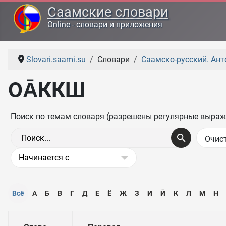
Саамские словари
Online - словари и приложения
Slovari.saami.su
Словари
Саамско-русский. Ант
ОА̄ККШ
Поиск по темам словаря (разрешены регулярные выраж
Всё
А
Б
В
Г
Д
Е
Ё
Ж
З
И
Ӣ
К
Л
М
Н