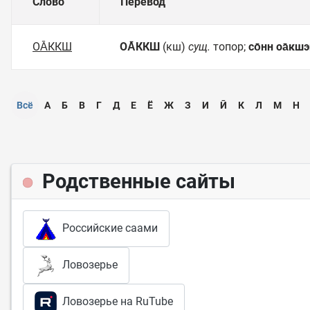
Слово
Перевод
ОА̄ККШ
ОА̄ККШ
(кш)
сущ.
топор;
со̄нн оа̄кш
Всё
А
Б
В
Г
Д
Е
Ё
Ж
З
И
Ӣ
К
Л
М
Н
Родственные сайты
Российские саами
Ловозерье
Ловозерье на RuTube