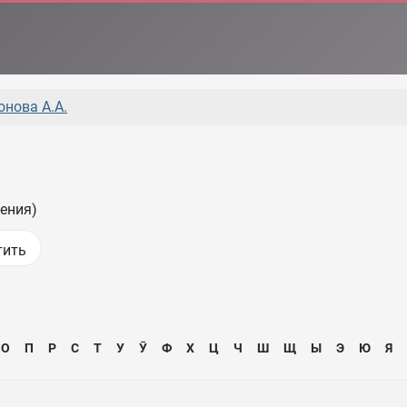
онова А.А.
ения)
О
П
Р
С
Т
У
Ӯ
Ф
Х
Ц
Ч
Ш
Щ
Ы
Э
Ю
Я