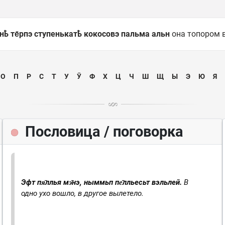
энҍ те̄рпэ ступенькатҍ кокосовэ пальма альн
она топором 
О
П
Р
С
Т
У
Ӯ
Ф
Х
Ц
Ч
Ш
Щ
Ы
Э
Ю
Я
Пословица / поговорка
Эфт пя̄ллья мэ̄нэ, ныммьп пе̄лльесьт вэльлей.
В
одно ухо вошло, в другое вылетело.