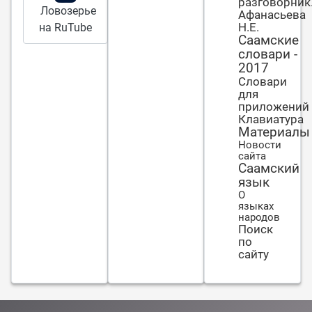
разговорник
Ловозерье
Афанасьева
Н.Е.
на RuTube
Саамские
словари -
2017
Словари
для
приложений
Клавиатура
Материалы
Новости
сайта
Саамский
язык
О
языках
народов
Поиск
по
сайту