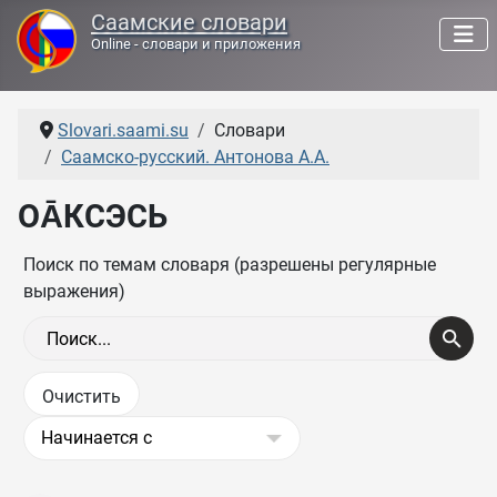
Саамские словари
Online - словари и приложения
Slovari.saami.su
Словари
Саамско-русский. Антонова А.А.
ОА̄КСЭСЬ
Поиск по темам словаря (разрешены регулярные
выражения)