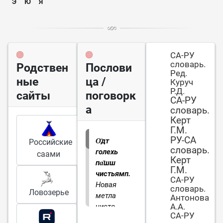
Э
Ю
Я
СА-РУ
словарь.
Родствен
Послови
Ред.
ные
ца /
Куруч
Р.Д.
сайты
поговорк
СА-РУ
а
словарь.
Керт
Г.М.
РУ-СА
О̄дт
Российские
словарь.
голехь
саами
Керт
па̄шш
Г.М.
чистьямп.
СА-РУ
Новая
словарь.
Ловозерье
метла
Антонова
А.А.
чисто
СА-РУ
метёт