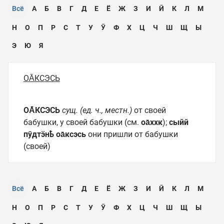
Всё
А
Б
В
Г
Д
Е
Ё
Ж
З
И
Ӣ
К
Л
М
Н
О
П
Р
С
Т
У
Ӯ
Ф
Х
Ц
Ч
Ш
Щ
Ы
Э
Ю
Я
ОА̄КСЭСЬ
ОА̄КСЭСЬ
сущ. (ед. ч., местн.)
от своей
бабушки, у своей бабушки (см.
оа̄ххк
);
сыйй
пӯдтӭнҍ оа̄ксэсь
они пришли от бабушки
(своей)
Всё
А
Б
В
Г
Д
Е
Ё
Ж
З
И
Ӣ
К
Л
М
Н
О
П
Р
С
Т
У
Ӯ
Ф
Х
Ц
Ч
Ш
Щ
Ы