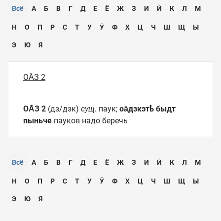
Всё
А
Б
В
Г
Д
Е
Ё
Ж
З
И
Ӣ
К
Л
М
Н
О
П
Р
С
Т
У
Ӯ
Ф
Х
Ц
Ч
Ш
Щ
Ы
Э
Ю
Я
ОА̄З 2
ОА̄З 2
(дз/дзк)
сущ.
паук;
оа̄дзкэтҍ быдт
пыньче
пауков надо беречь
Всё
А
Б
В
Г
Д
Е
Ё
Ж
З
И
Ӣ
К
Л
М
Н
О
П
Р
С
Т
У
Ӯ
Ф
Х
Ц
Ч
Ш
Щ
Ы
Э
Ю
Я