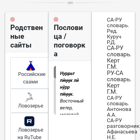
СА-РУ
словарь.
Родствен
Послови
Ред.
ные
ца /
Куруч
Р.Д.
сайты
поговорк
СА-РУ
а
словарь.
Керт
Г.М.
РУ-СА
Нуҏҏьт
Российские
словарь.
пӣӈӈк лӣ
саами
Керт
нӯрр
Г.М.
пӣӈӈк.
СА-РУ
Восточный
словарь.
Ловозерье
ветер,
Антонова
А.А.
молодой
СА-РУ
ветер.
разговорник
Ловозерье
Афанасьева
Н.Е.
на RuTube