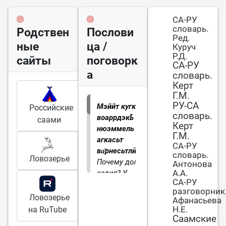
СА-РУ
словарь.
Родствен
Послови
Ред.
ные
ца /
Куруч
Р.Д.
сайты
поговорк
СА-РУ
а
словарь.
Керт
Г.М.
РУ-СА
Мэййт кугкь
Российские
словарь.
воаррдэкҍ -
саами
Керт
нюэммель
Г.М.
агкасьт
СА-РУ
ва̄рнесьтлӣйе.
словарь.
Ловозерье
Почему долго
Антонова
А.А.
ездил? У
СА-РУ
зайчихи в
разговорник
гостях был.
Ловозерье
Афанасьева
Заблудился.
Н.Е.
на RuTube
Саамские