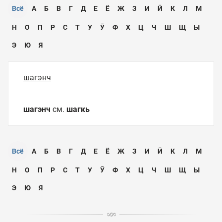
Всё
А
Б
В
Г
Д
Е
Ё
Ж
З
И
Ӣ
К
Л
М
Н
О
П
Р
С
Т
У
Ӯ
Ф
Х
Ц
Ч
Ш
Щ
Ы
Э
Ю
Я
шагэнч
шагэнч
см.
шагкь
Всё
А
Б
В
Г
Д
Е
Ё
Ж
З
И
Ӣ
К
Л
М
Н
О
П
Р
С
Т
У
Ӯ
Ф
Х
Ц
Ч
Ш
Щ
Ы
Э
Ю
Я