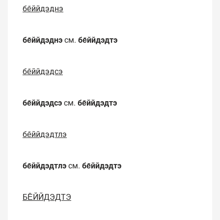
бе̄ййдэднэ
бе̄ййдэднэ
см.
бе̄ййдэдтэ
бе̄ййдэдсэ
бе̄ййдэдсэ
см.
бе̄ййдэдтэ
бе̄ййдэдтлэ
бе̄ййдэдтлэ
см.
бе̄ййдэдтэ
БЕ̄ЙЙДЭДТЭ