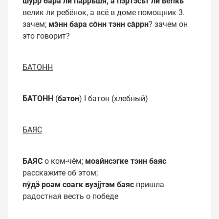
шӯрр бара лӣ па̄ррьшя, а пэҏтэсьт лӣ ве̄һкь
велик ли ребёнок, а всё в доме помощник 3.
зачем;
мэ̄нн бара со̄нн тэнн са̄ррн
? зачем он
это говорит?
БАТОНН
БАТОНН
(
батон
) I батон (хлебный)
БАЯС
БАЯС
о ком-чём;
моайнсэгке тэнн баяс
расскажите об этом;
пӯдӭ роам соагк вуэјјтэм баяс
пришла
радостная весть о победе