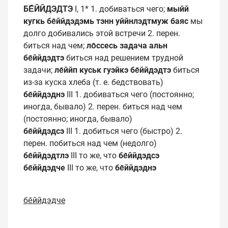
БЕ̄ЙЙДЭДТЭ
I, 1* 1. добиваться чего;
мыйй
кугкь бе̄ййдэдэмь тэнн
уййнлэдтмуж баяс
мы
долго добивались этой встречи 2. перен.
биться над чем;
ло̄ссесь задача альн
бе̄ййдэдтэ
биться над решением трудной
задачи;
ле̄ййп куськ гуэйкэ бе̄ййдэдтэ
биться
из-за куска хлеба (т. е. бедствовать)
бе̄ййдэднэ
III 1. добиваться чего (постоянно;
иногда, бывало) 2. перен. биться над чем
(постоянно; иногда, бывало)
бе̄ййдэдсэ
III 1. добиться чего (быстро) 2.
перен. побиться над чем (недолго)
бе̄ййдэдтлэ
III то же, что
бе̄ййдэдсэ
бе̄ййдэдче
III то же, что
бе̄ййдэднэ
бе̄ййдэдче