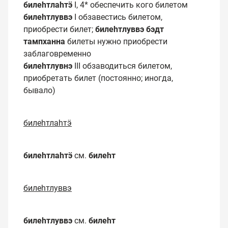
билеһтлаһтӭ
I, 4* обеспечить кого билетом
билеһтлуввэ
I обзавестись билетом,
приобрести билет;
билеһтлуввэ бэдт
тампханна
билеты нужно приобрести
заблаговременно
билеһтлувнэ
III обзаводиться билетом,
приобретать билет (постоянно; иногда,
бывало)
билеһтлаһтӭ
билеһтлаһтӭ
см.
билеһт
билеһтлуввэ
билеһтлуввэ
см.
билеһт