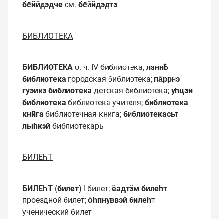
бе̄ййдэдче
см.
бе̄ййдэдтэ
БИБЛИОТЕКА
БИБЛИОТЕКА
о. ч. IV библиотека;
ланнҍ
библиотека
городская библиотека;
па̄ррнэ
гуэйкэ библиотека
детская библиотека;
уһцэй
библиотека
библиотека учителя;
библиотека
кнӣга
библиотечная книга;
библиотекасьт
лыһкэй
библиотекарь
БИЛЕҺТ
БИЛЕҺТ
(
билет
) I билет;
ёадтӭм
билеһт
проездной билет;
о̄һпнуввэй билеһт
ученический билет