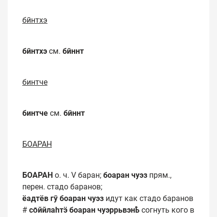
бӣнтхэ
бӣнтхэ
см.
бӣннт
бинтче
бинтче
см.
бӣннт
БОАРАН
БОАРАН
о. ч. V баран;
боаран
чуэз
прям.,
перен. стадо баранов;
ёадтёв гӯ боаран чуэз
идут как стадо баранов
#
со̄ййлаһтӭ боаран чуэррьвэнҍ
согнуть кого в