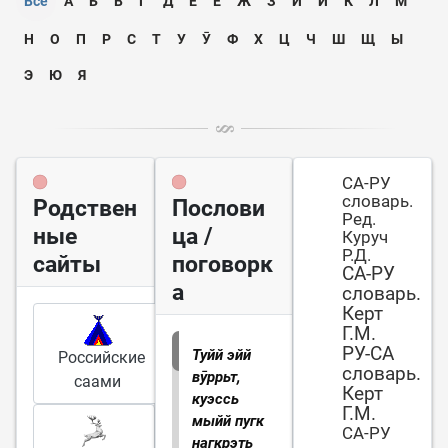
Всё
А
Б
В
Г
Д
Е
Ё
Ж
З
И
Ӣ
К
Л
М
Н
О
П
Р
С
Т
У
Ӯ
Ф
Х
Ц
Ч
Ш
Щ
Ы
Э
Ю
Я
СА-РУ
словарь.
Родствен
Послови
Ред.
ные
ца /
Куруч
Р.Д.
сайты
поговорк
СА-РУ
а
словарь.
Керт
Г.М.
РУ-СА
Туйй эйй
Российские
словарь.
вӯррьт,
саами
Керт
куэссь
Г.М.
мыйй пугк
СА-РУ
нагкрэть