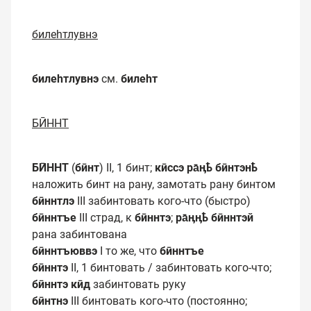
билеһтлувнэ
билеһтлувнэ
см.
билеһт
БӢННТ
БӢННТ
(
бӣнт
) II, 1 бинт;
кӣссэ ра̄ӊҍ бӣнтэнҍ
наложить бинт на рану, замотать рану бинтом
бӣннтлэ
III забинтовать кого-что (быстро)
бӣннтъе
III страд, к
бӣннтэ
;
ра̄ӊӊҍ бӣннтэй
рана забинтована
бӣннтъюввэ
I то же, что
бӣннтъе
бӣннтэ
II, 1 бинтовать / забинтовать кого-что;
бӣннтэ кӣд
забинтовать руку
бӣнтнэ
III бинтовать кого-что (постоянно;