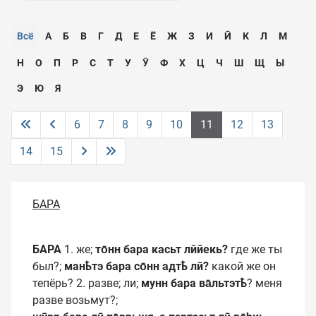
Всё
А
Б
В
Г
Д
Е
Ё
Ж
З
И
Ӣ
К
Л
М
Н
О
П
Р
С
Т
У
Ӯ
Ф
Х
Ц
Ч
Ш
Щ
Ы
Э
Ю
Я
6
7
8
9
10
11
12
13
14
15
БАРА
БАРА
1. же;
то̄нн бара касьт лӣйекь?
где же ты
был?;
манҍтэ бара со̄нн адтҍ лӣ?
какой же он
тепёрь? 2. разве; ли;
мунн бара ва̄льтэтҍ
?
меня
разве возьмут?;