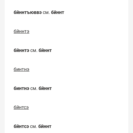
бӣннтъюввэ
см.
бӣннт
бӣннтэ
бӣннтэ
см.
бӣннт
бинтнэ
бинтнэ
см.
бӣннт
бӣнтсэ
бӣнтсэ
см.
бӣннт