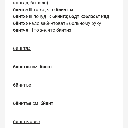
иногда, бывало)
бӣнтсэ
III то же, что
бӣннтлэ
бӣнтхэ
III понуд. к
бӣннтэ
;
бэдт кэ̄бласьт кӣд
бӣнтхэ
надо забинтовать больному руку
бинтче
III то же, что
бинтнэ
бӣннтлэ
бӣннтлэ
см.
бӣннт
бӣннтъе
бӣннтъе
см.
бӣннт
бӣннтъюввэ