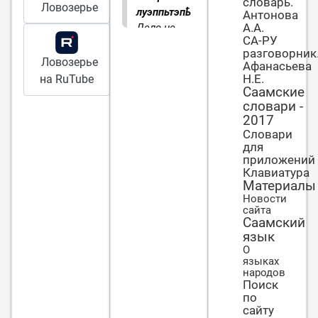
словарь.
Ловозерье
луэппьтэпҍ.
Антонова
А.А.
Дело не
СА-РУ
жде̄т, пока
разговорник
мы все сны
Ловозерье
Афанасьева
переспим.
Н.Е.
на RuTube
Саамские
словари -
2017
Словари
для
приложений
Клавиатура
Материалы
Новости
сайта
Саамский
язык
О
языках
народов
Поиск
по
сайту