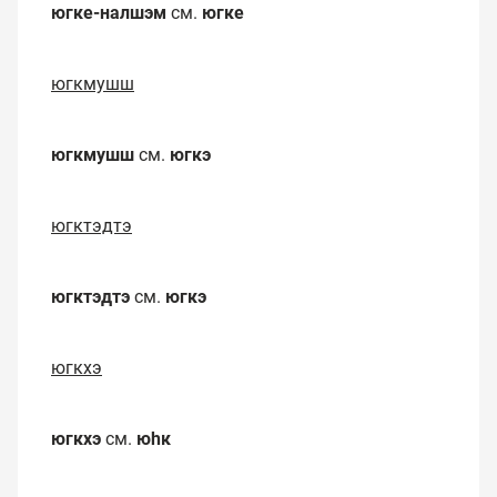
югке-налшэм
см.
югке
югкмушш
югкмушш
см.
югкэ
югктэдтэ
югктэдтэ
см.
югкэ
югкхэ
югкхэ
см.
юһк