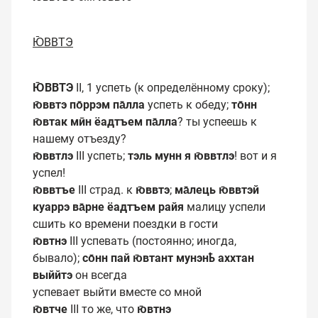
Ю̄ВВТЭ
Ю̄ВВТЭ
II, 1 успеть (к определённому сроку);
ю̄ввтэ по̄ррэм па̄лла
успеть к обеду;
то̄нн
ю̄втак мӣн ёадтъем па̄лла
? ты успеешь к
нашему отъезду?
ю̄ввтлэ
III успеть;
тэль мунн я ю̄ввтлэ
! вот и я
успел!
ю̄ввтъе
III страд. к
ю̄ввтэ
;
ма̄лець ю̄ввтэй
куаррэ ва̄рне ёадтъем райя
малицу успели
сшить ко времени поездки в гости
ю̄втнэ
III успевать (постоянно; иногда,
бывало);
со̄нн пай ю̄втант мунэнҍ аххтан
выййтэ
он всегда
успевает выйти вместе со мной
ю̄втче
III то же, что
ю̄втнэ