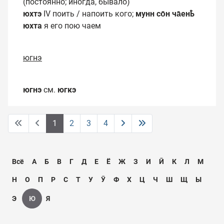
(постоянно; иногда, бывало)
юхтэ
IV поить / напоить кого;
мунн со̄н ча̄енҍ
юхта
я его пою чаем
югнэ
югнэ
см.
югкэ
1
2
3
4
Всё
А
Б
В
Г
Д
Е
Ё
Ж
З
И
Ӣ
К
Л
М
Н
О
П
Р
С
Т
У
Ӯ
Ф
Х
Ц
Ч
Ш
Щ
Ы
Э
Ю
Я