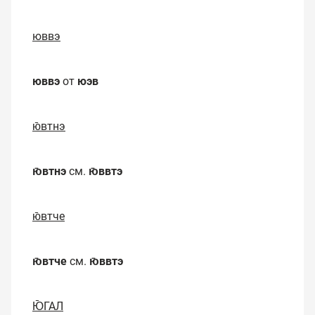
юввэ
юввэ
от
юэв
ю̄втнэ
ю̄втнэ
см.
ю̄ввтэ
ю̄втче
ю̄втче
см.
ю̄ввтэ
Ю̄ГАЛ