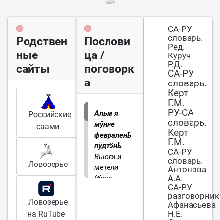
СА-РУ
словарь.
Родствен
Послови
Ред.
ные
ца /
Куруч
Р.Д.
сайты
поговорк
СА-РУ
а
словарь.
Керт
Г.М.
РУ-СА
Альм я
Российские
словарь.
мӯнне
саами
Керт
февраленҍ
Г.М.
пӯдтӭнҍ
.
СА-РУ
Вьюги и
словарь.
Ловозерье
метели
Антонова
А.А.
(букв.
СА-РУ
морозы)
разговорник
под
Ловозерье
Афанасьева
февраль
Н.Е.
на RuTube