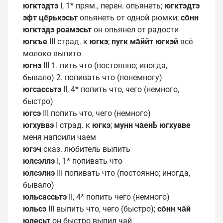
югктэдтэ
I, 1* прям., перен. опьянеть;
югктэдтэ
эфт це̄ҏькэсьт
опьянеть от одной рюмки;
со̄нн
югктэдэ роамэсьт
он опьянел от радости
югкъе
III страд. к
югкэ
;
пугк ма̄ййт югкэй
всё
молоко выпито
югнэ
III 1. пить что (постоянно; иногда,
бывало) 2. попивать что (понемногу)
югсассьтэ
II, 4* попить что, чего (немного,
быстро)
югсэ
III попить что, чего (немного)
югхуввэ
I страд. к
югкэ
;
мунн ча̄енҍ югхувве
меня напоили чаем
югэч
сказ. любитель выпить
юлсэллэ
I, 1* попивать что
юлсэлнэ
III попивать что (постоянно; иногда,
бывало)
юльсассьтэ
II, 4* попить чего (немного)
юльсэ
III выпить что, чего (быстро);
со̄нн ча̄й
юлесьт
он быстро выпил чай