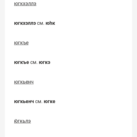
югкхэллэ
югкхэллэ
см.
юһк
югкъе
югкъе
см.
югкэ
югкьенч
югкьенч
см.
югке
ю̄гкьлэ