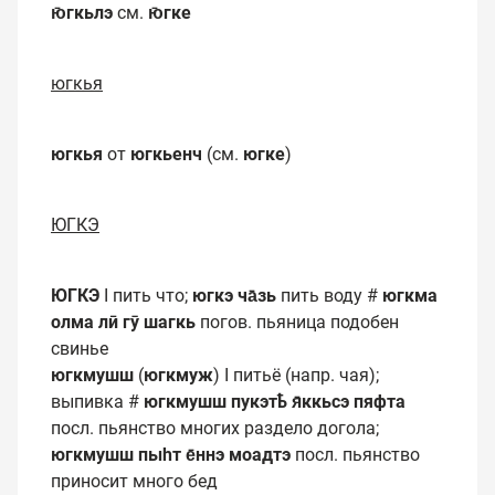
ю̄гкьлэ
см.
ю̄гке
югкья
югкья
от
югкьенч
(см.
югке
)
ЮГКЭ
ЮГКЭ
I пить что;
югкэ ча̄зь
пить воду #
югкма
олма лӣ гӯ шагкь
погов. пьяница подобен
свинье
югкмушш
(
югкмуж
) I питьё (напр. чая);
выпивка #
югкмушш пукэтҍ я̄ккьсэ пяфта
посл. пьянство многих раздело догола;
югкмушш пыһт е̄ннэ моадтэ
посл. пьянство
приносит много бед