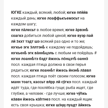
ЮГКЕ
каждый, всякий, любой;
югке пе̄ййв
каждый день;
югке лоаффькъемэсьт
на
каждом шагу;
югке па̄лесьт
в любое время;
югке а̄рвэнҍ
соагкэ
добиться любой ценой;
югке вуэр пай
лӣ э̄ххт тэдт
шэ
всякий раз одно и то же;
югкье эгк э̄ллтэнҍ
к каждому не подойдешь;
югкьенҍ эгк ва̄ннҍцэль
с любым не пойдёшь #
югке лоаннҍтэ бэдт ӣжесь по̄нцэтҍ оаннӭ
посл. каждая птица должна в свои перья
рядиться;
югке лоаннҍт ӣжесь ӣнэнҍ ла̄ввл
посл. каждая птица поёт своим голосом;
югке
манн тоагэ, кассьт вя̄рр лӣ сӯгкэ
посл. каждый
идёт туда, где похлёбка гуще; рыба ищет, где
глубже, а человек - где лучше;
югке чӯһкь
ка̄ввн ӣжесь ка̄һтнез
посл. на каждый ящик
есть своя крышка;
югке шэ̄ӈӈ пуадт а̄йкесь