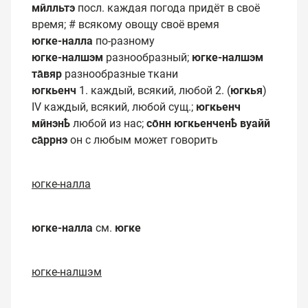
мӣлльтэ
посл. каждая погода придёт в своё
время; # всякому овощу своё время
югке-налла
по-разному
югке-налшэм
разнообразный;
югке-налшэм
та̄вяр
разнообразные ткани
югкьенч
1. каждый, всякий, любой 2. (
югкья
)
IV каждый, всякий, любой сущ.;
югкьенч
мӣнэнҍ
любой из нас;
со̄нн югкьенченҍ вуайй
са̄ррнэ
он с любым может говорить
югке-налла
югке-налла
см.
югке
югке-налшэм