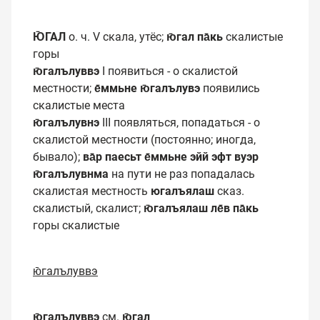
Ю̄ГАЛ
о. ч. V скала, утёс;
ю̄гал па̄кь
скалистые
горы
ю̄галълуввэ
I появиться - о скалистой
местности;
е̄ммьне ю̄галълувэ
появились
скалистые места
ю̄галълувнэ
III появляться, попадаться - о
скалистой местности (постоянно; иногда,
бывало);
ва̄р паесьт е̄ммьне эйй эфт вуэр
ю̄галълувнма
на пути не раз попадалась
скалистая местность
югалъялаш
сказ.
скалистый, скалист;
ю̄галъялаш ле̄в па̄кь
горы скалистые
ю̄галълуввэ
ю̄галълуввэ
см.
ю̄гал