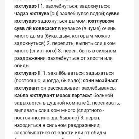
юхтлуввэ
I 1. захлебнуться; задохнуться;
ча̄дза юхтлувэ
[он] захлебнулся водой;
сувве
юхтлуввэ
задохнуться дымом;
юхтлуввэм
сувв лӣ ко̄ввсэсьт
в куваксе (в чуме) очень
много дыма (букв. дым, которым можно
задохнуться) 2. перепить, выпить слишком
много (спиртного) 3. перен. быть в сильном
раздражении, захлебнуться от злости или
обиды
юхтлувнэ
III 1. захлёбываться; задыхаться
(постоянно; иногда, бывало);
со̄нн моайнаст
юхтлувант
он рассказывает захлёбываясь;
кэ̄бла юхтлувант моаск пэҏтэсьт
больной
задыхается в душной комнате 2. перепивать,
выпивать слишком много (спиртного -
постоянно; иногда, бывало) 3. перен.
находиться в сильном раздражении;
захлёбываться от злости или от обиды