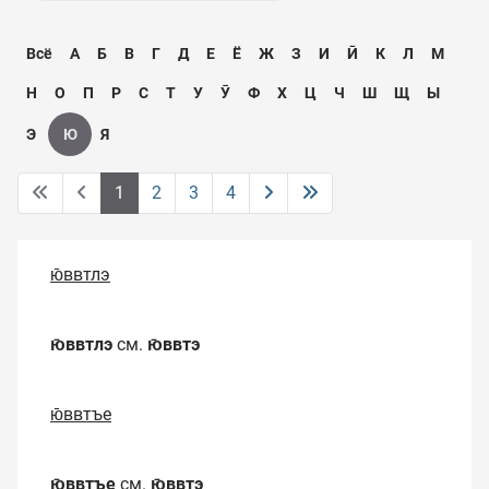
Всё
А
Б
В
Г
Д
Е
Ё
Ж
З
И
Ӣ
К
Л
М
Н
О
П
Р
С
Т
У
Ӯ
Ф
Х
Ц
Ч
Ш
Щ
Ы
Э
Ю
Я
1
2
3
4
ю̄ввтлэ
ю̄ввтлэ
см.
ю̄ввтэ
ю̄ввтъе
ю̄ввтъе
см.
ю̄ввтэ