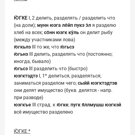
Ю̄ГКЕ
I, 2 делить, разделять / разделить что
(на доли);
мунн юэга ле̄йп пукэ э̄л
я разделю
хлеб на всех;
со̄нн юэгк кӯль
он делит рыбу
(между участниками лова)
ю̄гкьлэ
III то же, что
ю̄гьсэ
ю̄гьнэ
III делить, разделять что (постоянно;
иногда, бывало)
ю̄гьсэ
III разделить что (быстро)
юэгктэдтэ
I, 1* делиться, разделяться;
заниматься разделом чего;
сыйй юэгктэдтэв
они делят имущество (букв. делятся - напр.
при разводе)
юэгкъе
III страд. к
ю̄гке
;
пугк я̄ллмушш юэгкэй
всё имущество разделено
Ю̄ГКЕ *