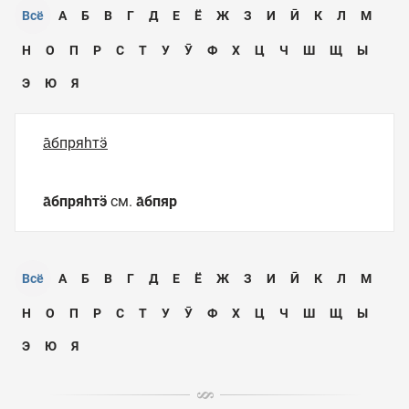
Всё
А
Б
В
Г
Д
Е
Ё
Ж
З
И
Ӣ
К
Л
М
Н
О
П
Р
С
Т
У
Ӯ
Ф
Х
Ц
Ч
Ш
Щ
Ы
Э
Ю
Я
а̄бпряһтӭ
а̄бпряһтӭ
см.
а̄бпяр
Всё
А
Б
В
Г
Д
Е
Ё
Ж
З
И
Ӣ
К
Л
М
Н
О
П
Р
С
Т
У
Ӯ
Ф
Х
Ц
Ч
Ш
Щ
Ы
Э
Ю
Я