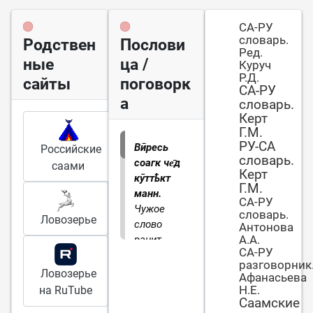
СА-РУ
словарь.
Родствен
Послови
Ред.
ные
ца /
Куруч
Р.Д.
сайты
поговорк
СА-РУ
а
словарь.
Керт
Г.М.
РУ-СА
Вӣресь
Российские
словарь.
соагк че̄д
саами
Керт
кӯттҍкт
Г.М.
манн.
СА-РУ
Чужое
словарь.
Ловозерье
слово
Антонова
А.А.
ранит
СА-РУ
сердце.
разговорник
Буквально
Ловозерье
Афанасьева
- проходит
Н.Е.
на RuTube
сквозь
Саамские