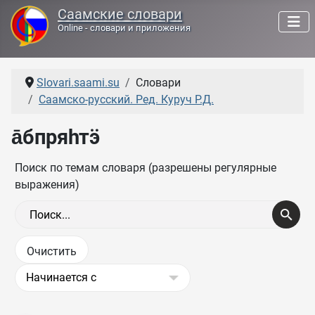
Саамские словари
Online - словари и приложения
Slovari.saami.su
Словари
Саамско-русский. Ред. Куруч Р.Д.
а̄бпряһтӭ
Поиск по темам словаря (разрешены регулярные
выражения)