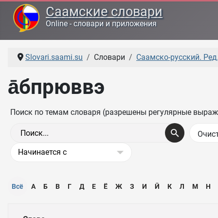
Саамские словари
Online - словари и приложения
Slovari.saami.su
Словари
Саамско-русский. Ред.
а̄бпрюввэ
Поиск по темам словаря (разрешены регулярные выраж
Всё
А
Б
В
Г
Д
Е
Ё
Ж
З
И
Ӣ
К
Л
М
Н