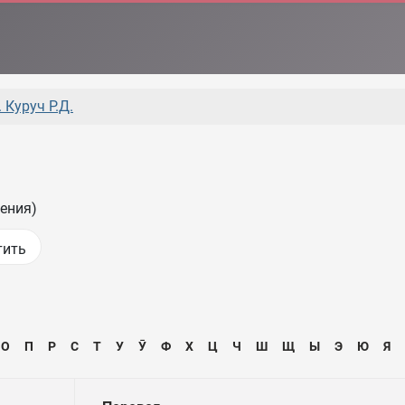
 Куруч Р.Д.
ения)
О
П
Р
С
Т
У
Ӯ
Ф
Х
Ц
Ч
Ш
Щ
Ы
Э
Ю
Я