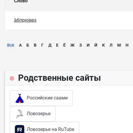
Слово
а̄бпрюввэ
Всё
А
Б
В
Г
Д
Е
Ё
Ж
З
И
Ӣ
К
Л
М
Н
Родственные сайты
Российские саами
Ловозерье
Ловозерье на RuTube