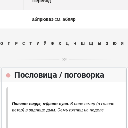
Перевод
а̄бпрюввэ
см.
а̄бпяр
О
П
Р
С
Т
У
Ӯ
Ф
Х
Ц
Ч
Ш
Щ
Ы
Э
Ю
Я
Пословица / поговорка
Полясьт пӣӈӈк, пэ̄дэсьт сувв.
В поле ветер (в голове
ветер) в заднице дым.
Семь пятниц на неделе.