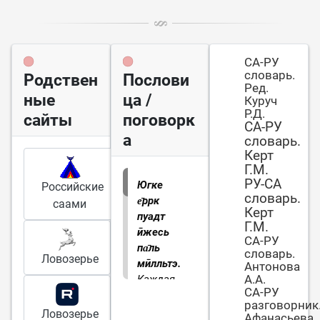
СА-РУ
словарь.
Родствен
Послови
Ред.
ные
ца /
Куруч
Р.Д.
сайты
поговорк
СА-РУ
а
словарь.
Керт
Г.М.
РУ-СА
Югке
Российские
словарь.
е̄ррк
саами
Керт
пуадт
Г.М.
ӣжесь
СА-РУ
па̄ль
словарь.
Ловозерье
мӣлльтэ.
Антонова
А.А.
Каждая
СА-РУ
погода
разговорник
приходит
Ловозерье
Афанасьева