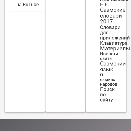
в свою
Н.Е.
на RuTube
пору.
Саамские
словари -
2017
Словари
для
приложений
Клавиатура
Материалы
Новости
сайта
Саамский
язык
О
языках
народов
Поиск
по
сайту