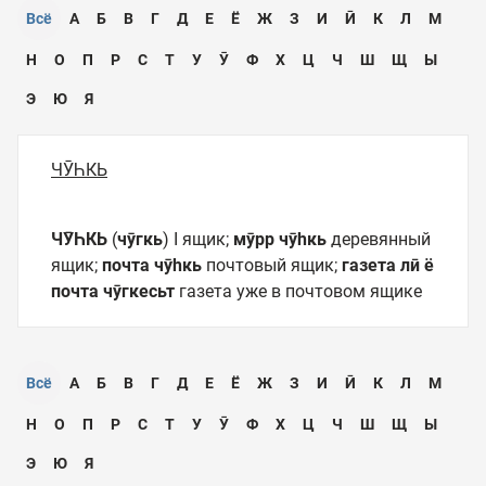
Всё
А
Б
В
Г
Д
Е
Ё
Ж
З
И
Ӣ
К
Л
М
Н
О
П
Р
С
Т
У
Ӯ
Ф
Х
Ц
Ч
Ш
Щ
Ы
Э
Ю
Я
ЧӮҺКЬ
ЧӮҺКЬ
(
чӯгкь
) I ящик;
мӯрр чӯһкь
деревянный
ящик;
почта чӯһкь
почтовый ящик;
газета лӣ ё
почта чӯгкесьт
газета уже в почтовом ящике
Всё
А
Б
В
Г
Д
Е
Ё
Ж
З
И
Ӣ
К
Л
М
Н
О
П
Р
С
Т
У
Ӯ
Ф
Х
Ц
Ч
Ш
Щ
Ы
Э
Ю
Я