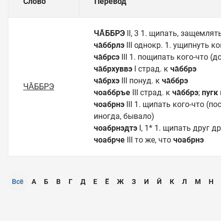
Слово
Перевод
ЧА̄ББРЭ
II, 3 1. щипать, защемлят
ча̄ббрлэ
III однокр. 1. ущипнуть к
ча̄брсэ
III 1. пощипать кого-что (
ча̄брхуввэ
I страд. к
ча̄ббрэ
ча̄брхэ
III понуд. к
ча̄ббрэ
ЧА̄ББРЭ
чоаббръе
III страд. к
ча̄ббрэ
;
пугк
чоабрнэ
III 1. щипать кого-что (п
иногда, бывало)
чоабрнэдтэ
I, 1* 1. щипать друг 
чоабрче
III то же, что
чоабрнэ
Всё
А
Б
В
Г
Д
Е
Ё
Ж
З
И
Ӣ
К
Л
М
Н