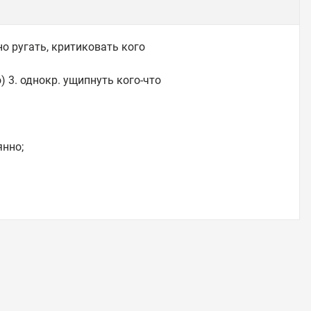
но ругать, критиковать кого
о) 3. однокр. ущипнуть кого-что
янно;