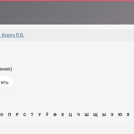
 Куруч Р.Д.
ения)
О
П
Р
С
Т
У
Ӯ
Ф
Х
Ц
Ч
Ш
Щ
Ы
Э
Ю
Я