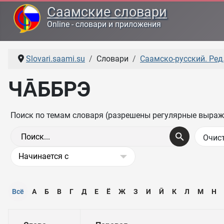
Саамские словари
Online - словари и приложения
Slovari.saami.su
Словари
Саамско-русский. Ред.
ЧА̄ББРЭ
Поиск по темам словаря (разрешены регулярные выраж
Всё
А
Б
В
Г
Д
Е
Ё
Ж
З
И
Ӣ
К
Л
М
Н