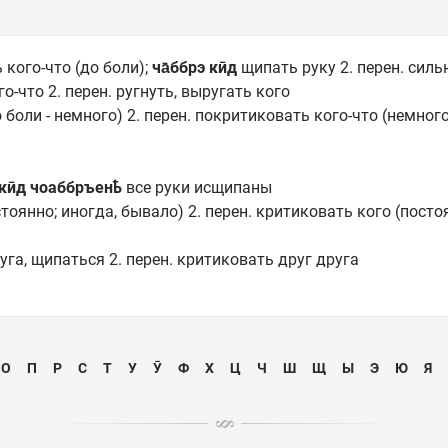
ь кого-что (до боли);
ча̄ббрэ кӣд
щипать руку 2. перен. силь
ого-что 2. перен. ругнуть, выругать кого
до боли - немного) 2. перен. покритиковать кого-что (немног
 кӣд чоаббръенҍ
все руки исщипаны
остоянно; иногда, бывало) 2. перен. критиковать кого (посто
друга, щипаться 2. перен. критиковать друг друга
О
П
Р
С
Т
У
Ӯ
Ф
Х
Ц
Ч
Ш
Щ
Ы
Э
Ю
Я