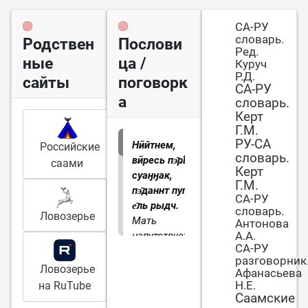
СА-РУ
словарь.
Родствен
Послови
Ред.
ные
ца /
Куруч
Р.Д.
сайты
поговорк
СА-РУ
а
словарь.
Керт
Г.М.
РУ-СА
Нӣйтнем,
Российские
словарь.
вӣресь пэ̄ҏҍтӭ
саами
Керт
суаӈӈак,
Г.М.
пэ̄даннт пугк
СА-РУ
е̄ль рыдч.
словарь.
Ловозерье
Мать
Антонова
А.А.
напутствует
СА-РУ
дочь перед
разговорник
замужеством:
Ловозерье
Афанасьева
«Доченька, в
Н.Е.
на RuTube
чужой дом
Саамские