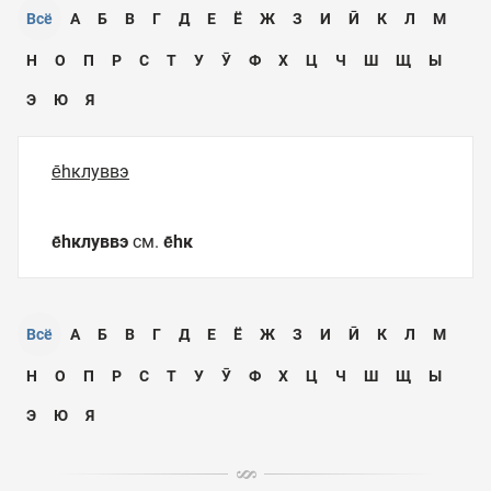
Всё
А
Б
В
Г
Д
Е
Ё
Ж
З
И
Ӣ
К
Л
М
Н
О
П
Р
С
Т
У
Ӯ
Ф
Х
Ц
Ч
Ш
Щ
Ы
Э
Ю
Я
е̄һклуввэ
е̄һклуввэ
см.
е̄һк
Всё
А
Б
В
Г
Д
Е
Ё
Ж
З
И
Ӣ
К
Л
М
Н
О
П
Р
С
Т
У
Ӯ
Ф
Х
Ц
Ч
Ш
Щ
Ы
Э
Ю
Я