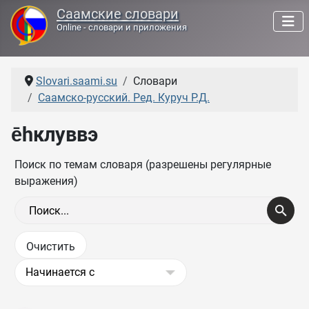
Саамские словари
Online - словари и приложения
Slovari.saami.su
Словари
Саамско-русский. Ред. Куруч Р.Д.
е̄һклуввэ
Поиск по темам словаря (разрешены регулярные
выражения)