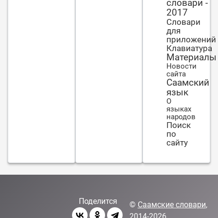
словари -
войдешь,
2017
себя
Словари
полностью не
для
раскрывай».
приложений
Клавиатура
Материалы
Новости
сайта
Саамский
язык
О
языках
народов
Поиск
по
сайту
Поделится
©
Саамские словари
,
2014-2026