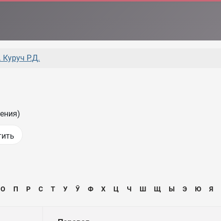
 Куруч Р.Д.
ения)
О
П
Р
С
Т
У
Ӯ
Ф
Х
Ц
Ч
Ш
Щ
Ы
Э
Ю
Я