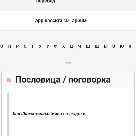
Перевод
э̄рршассьтэ
см.
э̄рршэ
О
П
Р
С
Т
У
Ӯ
Ф
Х
Ц
Ч
Ш
Щ
Ы
Э
Ю
Я
Пословица / поговорка
Ель о̄ллмэ-налла.
Живи по-людски.