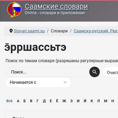
Саамские словари
Online - словари и приложения
Slovari.saami.su
Словари
Саамско-русский. Ред.
э̄рршассьтэ
Поиск по темам словаря (разрешены регулярные выраж
Всё
А
Б
В
Г
Д
Е
Ё
Ж
З
И
Ӣ
К
Л
М
Н