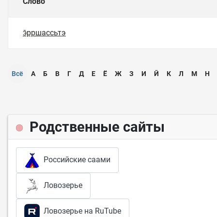
Слово
э̄рршассьтэ
Всё
А
Б
В
Г
Д
Е
Ё
Ж
З
И
Ӣ
К
Л
М
Н
Родственные сайты
Российские саами
Ловозерье
Ловозерье на RuTube