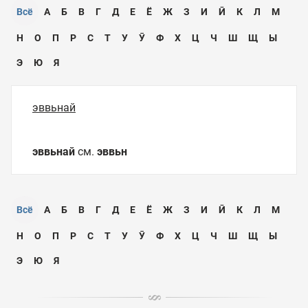
Всё
А
Б
В
Г
Д
Е
Ё
Ж
З
И
Ӣ
К
Л
М
Н
О
П
Р
С
Т
У
Ӯ
Ф
Х
Ц
Ч
Ш
Щ
Ы
Э
Ю
Я
эввьнай
эввьнай
см.
эввьн
Всё
А
Б
В
Г
Д
Е
Ё
Ж
З
И
Ӣ
К
Л
М
Н
О
П
Р
С
Т
У
Ӯ
Ф
Х
Ц
Ч
Ш
Щ
Ы
Э
Ю
Я