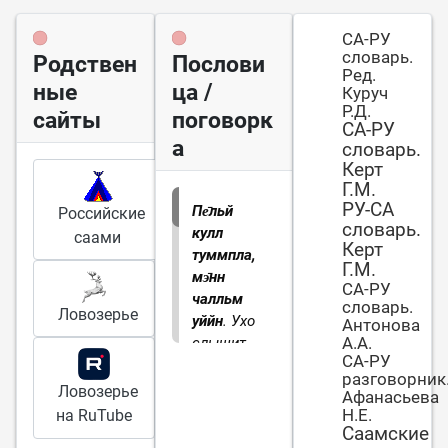
СА-РУ
словарь.
Родствен
Послови
Ред.
ные
ца /
Куруч
Р.Д.
сайты
поговорк
СА-РУ
а
словарь.
Керт
Г.М.
РУ-СА
Пе̄льй
Российские
словарь.
кулл
саами
Керт
туммпла,
Г.М.
мэ̄нн
СА-РУ
чалльм
словарь.
Ловозерье
уййн
. Ухо
Антонова
А.А.
слышит
СА-РУ
дальше,
разговорник
чем
Ловозерье
Афанасьева
видит
Н.Е.
на RuTube
глаз
Саамские