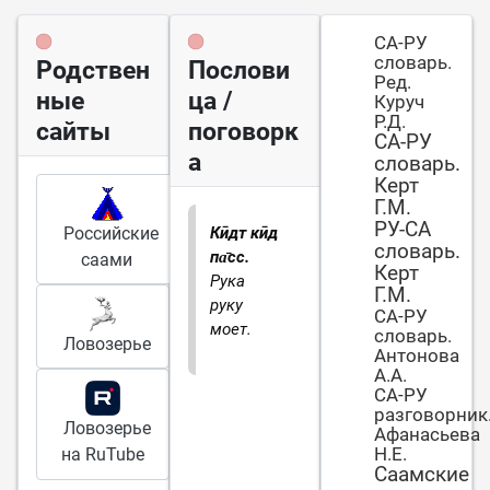
СА-РУ
словарь.
Родствен
Послови
Ред.
ные
ца /
Куруч
Р.Д.
сайты
поговорк
СА-РУ
а
словарь.
Керт
Г.М.
РУ-СА
Российские
Кӣдт кӣд
словарь.
па̄сс.
саами
Керт
Рука
Г.М.
руку
СА-РУ
моет.
словарь.
Ловозерье
Антонова
А.А.
СА-РУ
разговорник
Ловозерье
Афанасьева
Н.Е.
на RuTube
Саамские