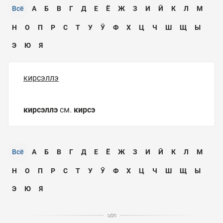
Всё
А
Б
В
Г
Д
Е
Ё
Ж
З
И
Ӣ
К
Л
М
Н
О
П
Р
С
Т
У
Ӯ
Ф
Х
Ц
Ч
Ш
Щ
Ы
Э
Ю
Я
кирсэллэ
кирсэллэ
см.
кирсэ
Всё
А
Б
В
Г
Д
Е
Ё
Ж
З
И
Ӣ
К
Л
М
Н
О
П
Р
С
Т
У
Ӯ
Ф
Х
Ц
Ч
Ш
Щ
Ы
Э
Ю
Я