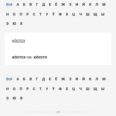
Всё
А
Б
В
Г
Д
Е
Ё
Ж
З
И
Ӣ
К
Л
М
Н
О
П
Р
С
Т
У
Ӯ
Ф
Х
Ц
Ч
Ш
Щ
Ы
Э
Ю
Я
ко̄стсэ
ко̄стсэ
см.
ко̄сстэ
Всё
А
Б
В
Г
Д
Е
Ё
Ж
З
И
Ӣ
К
Л
М
Н
О
П
Р
С
Т
У
Ӯ
Ф
Х
Ц
Ч
Ш
Щ
Ы
Э
Ю
Я