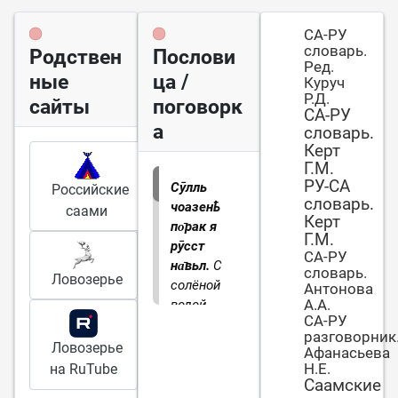
СА-РУ
словарь.
Родствен
Послови
Ред.
ные
ца /
Куруч
Р.Д.
сайты
поговорк
СА-РУ
а
словарь.
Керт
Г.М.
РУ-СА
Сӯлль
Российские
словарь.
чоазенҍ
саами
Керт
по̄рак я
Г.М.
рӯсст
СА-РУ
на̄вьл.
С
словарь.
Ловозерье
солёной
Антонова
А.А.
водой
СА-РУ
съешь и
разговорник
железный
Ловозерье
Афанасьева
гвоздь
Н.Е.
на RuTube
Саамские