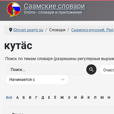
Саамские словари
Online - словари и приложения
Slovari.saami.su
Словари
Саамско-русский. Ред.
кутӓс
Поиск по темам словаря (разрешены регулярные выраж
Всё
А
Б
В
Г
Д
Е
Ё
Ж
З
И
Ӣ
К
Л
М
Н