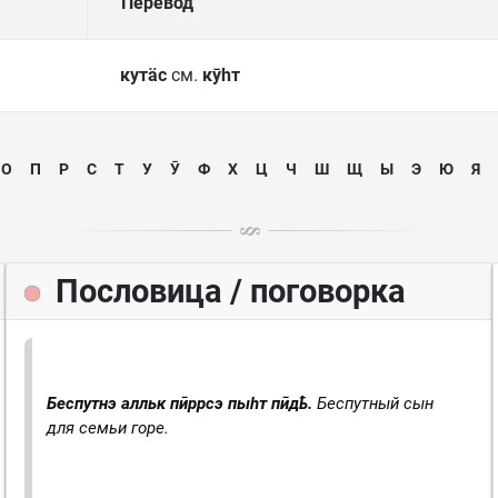
Перевод
кутӓс
см.
кӯһт
О
П
Р
С
Т
У
Ӯ
Ф
Х
Ц
Ч
Ш
Щ
Ы
Э
Ю
Я
Пословица / поговорка
Беспутнэ алльк пӣррсэ пыһт пӣдҍ.
Беспутный сын
для семьи горе.