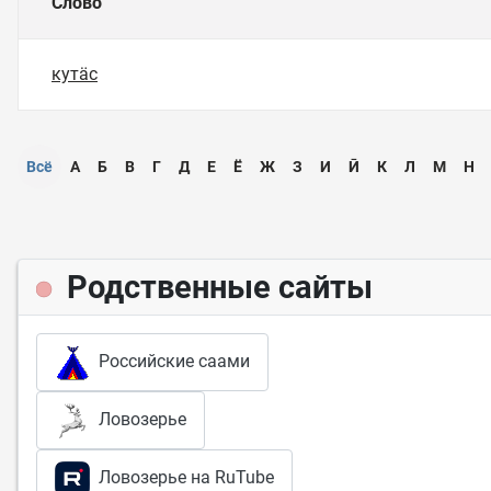
Слово
кутӓс
Всё
А
Б
В
Г
Д
Е
Ё
Ж
З
И
Ӣ
К
Л
М
Н
Родственные сайты
Российские саами
Ловозерье
Ловозерье на RuTube