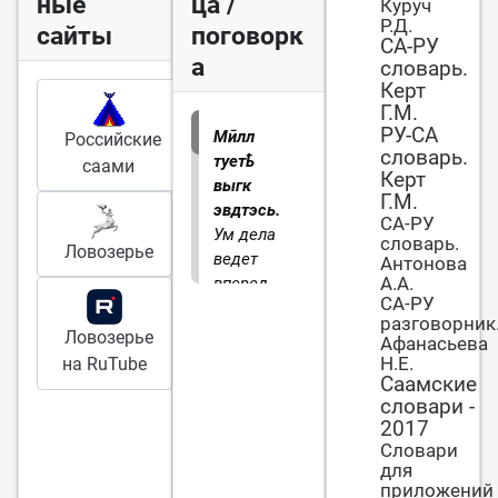
ные
ца /
Куруч
Р.Д.
сайты
поговорк
СА-РУ
а
словарь.
Керт
Г.М.
РУ-СА
Мӣлл
Российские
словарь.
туетҍ
саами
Керт
выгк
Г.М.
эвдтэсь.
СА-РУ
Ум дела
словарь.
Ловозерье
ведет
Антонова
А.А.
вперед.
СА-РУ
разговорник
Ловозерье
Афанасьева
Н.Е.
на RuTube
Саамские
словари -
2017
Словари
для
приложений