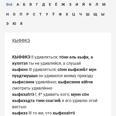
Всё
А
Б
В
Г
Д
Е
Ё
Ж
З
И
Ӣ
К
Л
М
Н
О
П
Р
С
Т
У
Ӯ
Ф
Х
Ц
Ч
Ш
Щ
Ы
Э
Ю
Я
КЫФФКЭ
КЫФФКЭ
II удивляться;
то̄нн ель кыфк, а
куллтэл
ты не удивляйся, а слушай
кыфкнэ
III удивляться;
со̄нн кыфкэнҍт мун
пуадтмушшэ
он удивился моему приходу
кыфксэнне
удивлённо;
кыфксэнне кӣһче
смотреть удивлённо
кыфкхаһтӭ
I, 4* удивить кого;
мунн со̄н
кыфкхадта тэнн соагэнҍ
я его удивлю этой
вестью
кыфкхэ
III то же, что
кыфкхаһтӭ