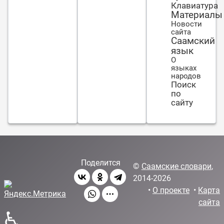
Клавиатура
Материалы
Новости
сайта
Саамский
язык
О
языках
народов
Поиск
по
сайту
Поделится
©
Саамские словари
,
2014-2026
•
О проекте
•
Карта
сайта
♿