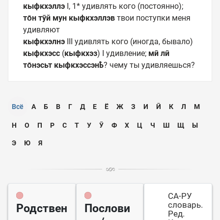
кыфкхэллэ
I, 1* удивлять кого (постоянно);
то̄н тӯй мун кыфкхэллэв
твои поступки меня
удивляют
кыфкхэлнэ
III удивлять кого (иногда, бывало)
кыфкхэсс
(
кыфкхэз
) I удивление;
мӣ лӣ
то̄нэсьт кыфкхэссэнҍ
? чему ты удивляешься?
Всё
А
Б
В
Г
Д
Е
Ё
Ж
З
И
Ӣ
К
Л
М
Н
О
П
Р
С
Т
У
Ӯ
Ф
Х
Ц
Ч
Ш
Щ
Ы
Э
Ю
Я
СА-РУ
словарь.
Родствен
Послови
Ред.