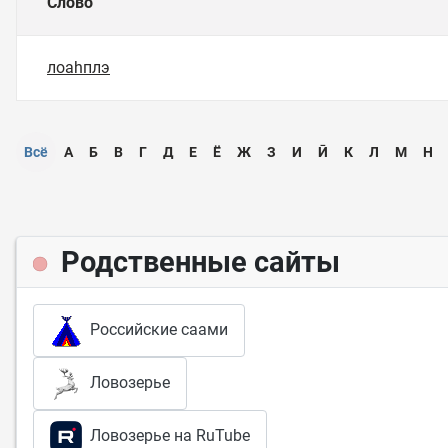
Слово
лоаһплэ
Всё
А
Б
В
Г
Д
Е
Ё
Ж
З
И
Ӣ
К
Л
М
Н
Родственные сайты
Российские саами
Ловозерье
Ловозерье на RuTube