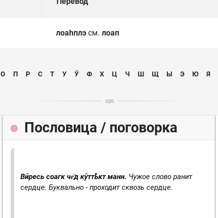
Перевод
лоаһплэ
см.
лоап
О
П
Р
С
Т
У
Ӯ
Ф
Х
Ц
Ч
Ш
Щ
Ы
Э
Ю
Я
Пословица / поговорка
Вӣресь соагк че̄д кӯттҍкт манн.
Чужое слово ранит
сердце.
Буквально - проходит сквозь сердце.