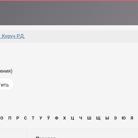
 Куруч Р.Д.
ения)
О
П
Р
С
Т
У
Ӯ
Ф
Х
Ц
Ч
Ш
Щ
Ы
Э
Ю
Я