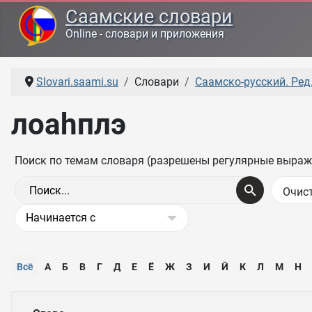
Саамские словари
Online - словари и приложения
Slovari.saami.su
Словари
Саамско-русский. Ред.
лоаһплэ
Поиск по темам словаря (разрешены регулярные выраж
Всё
А
Б
В
Г
Д
Е
Ё
Ж
З
И
Ӣ
К
Л
М
Н