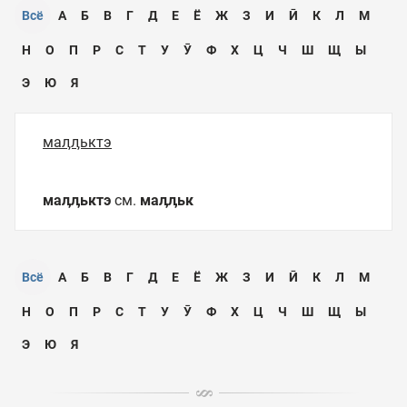
Всё
А
Б
В
Г
Д
Е
Ё
Ж
З
И
Ӣ
К
Л
М
Н
О
П
Р
С
Т
У
Ӯ
Ф
Х
Ц
Ч
Ш
Щ
Ы
Э
Ю
Я
маӆӆьктэ
маӆӆьктэ
см.
маӆӆьк
Всё
А
Б
В
Г
Д
Е
Ё
Ж
З
И
Ӣ
К
Л
М
Н
О
П
Р
С
Т
У
Ӯ
Ф
Х
Ц
Ч
Ш
Щ
Ы
Э
Ю
Я