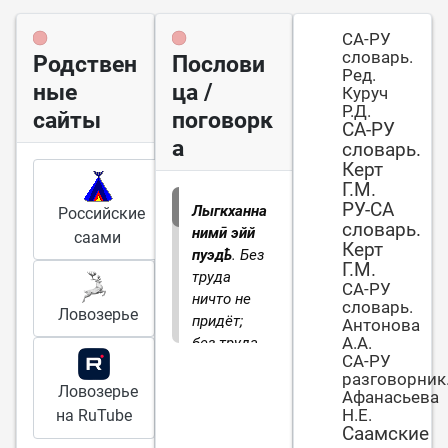
СА-РУ
словарь.
Родствен
Послови
Ред.
ные
ца /
Куруч
Р.Д.
сайты
поговорк
СА-РУ
а
словарь.
Керт
Г.М.
РУ-СА
Лыгкханна
Российские
словарь.
нимӣ эйй
саами
Керт
пуэдҍ
. Без
Г.М.
труда
СА-РУ
ничто не
словарь.
Ловозерье
придёт;
Антонова
А.А.
без труда
СА-РУ
не
разговорник
выудишь и
Ловозерье
Афанасьева
рыбку из
Н.Е.
на RuTube
пруда
Саамские