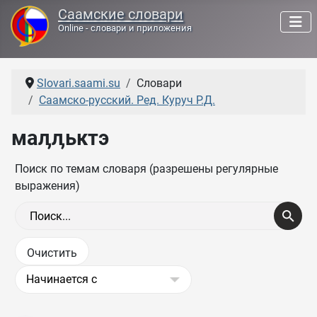
Саамские словари
Online - словари и приложения
Slovari.saami.su
Словари
Саамско-русский. Ред. Куруч Р.Д.
маӆӆьктэ
Поиск по темам словаря (разрешены регулярные
выражения)