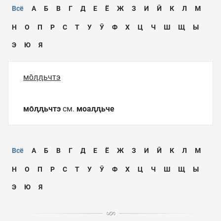
Всё
А
Б
В
Г
Д
Е
Ё
Ж
З
И
Ӣ
К
Л
М
Н
О
П
Р
С
Т
У
Ӯ
Ф
Х
Ц
Ч
Ш
Щ
Ы
Э
Ю
Я
мо̄ӆӆьчтэ
мо̄ӆӆьчтэ
см.
моаӆӆьче
Всё
А
Б
В
Г
Д
Е
Ё
Ж
З
И
Ӣ
К
Л
М
Н
О
П
Р
С
Т
У
Ӯ
Ф
Х
Ц
Ч
Ш
Щ
Ы
Э
Ю
Я