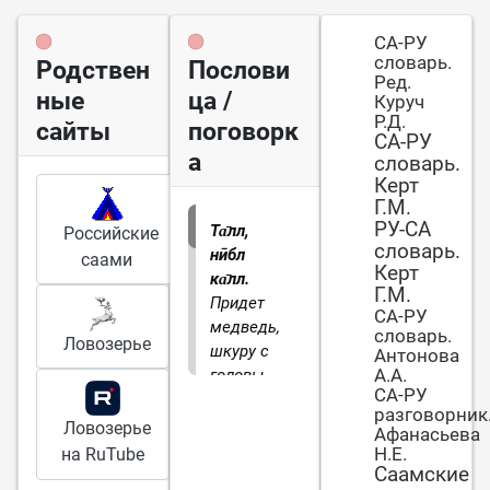
СА-РУ
словарь.
Родствен
Послови
Ред.
ные
ца /
Куруч
Р.Д.
сайты
поговорк
СА-РУ
а
словарь.
Керт
Г.М.
РУ-СА
Та̄лл,
Российские
словарь.
нӣбл
саами
Керт
ка̄лл.
Г.М.
Придет
СА-РУ
медведь,
словарь.
Ловозерье
шкуру с
Антонова
А.А.
головы
СА-РУ
снимет.
разговорник
Ловозерье
Афанасьева
Н.Е.
на RuTube
Саамские