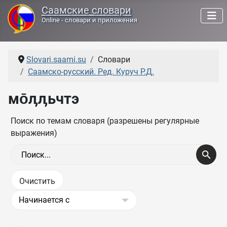
Саамские словари
Online - словари и приложения
Slovari.saami.su
Словари
Саамско-русский. Ред. Куруч Р.Д.
мо̄ӆӆьчтэ
Поиск по темам словаря (разрешены регулярные
выражения)