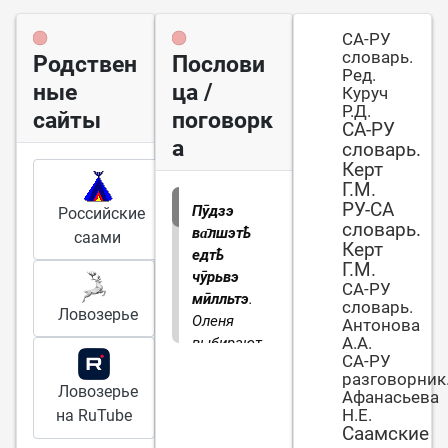
СА-РУ
словарь.
Родствен
Послови
Ред.
ные
ца /
Куруч
Р.Д.
сайты
поговорк
СА-РУ
а
словарь.
Керт
Г.М.
РУ-СА
Пӯдзэ
Российские
словарь.
ва̄лшэтҍ
саами
Керт
едтҍ
Г.М.
чӯрьвэ
СА-РУ
мӣлльтэ
.
словарь.
Ловозерье
Оленя
Антонова
А.А.
выбирают
СА-РУ
не по
разговорник
рогам; не
Ловозерье
Афанасьева
с лица
Н.Е.
на RuTube
воду пить
Саамские