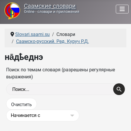
Саамские словари
Online - словари и приложения
Slovari.saami.su
Словари
Саамско-русский. Ред. Куруч Р.Д.
на̄дҍеднэ
Поиск по темам словаря (разрешены регулярные
выражения)