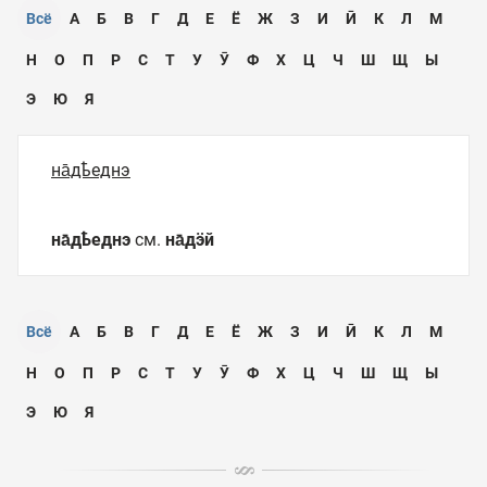
Всё
А
Б
В
Г
Д
Е
Ё
Ж
З
И
Ӣ
К
Л
М
Н
О
П
Р
С
Т
У
Ӯ
Ф
Х
Ц
Ч
Ш
Щ
Ы
Э
Ю
Я
на̄дҍеднэ
на̄дҍеднэ
см.
на̄дӭй
Всё
А
Б
В
Г
Д
Е
Ё
Ж
З
И
Ӣ
К
Л
М
Н
О
П
Р
С
Т
У
Ӯ
Ф
Х
Ц
Ч
Ш
Щ
Ы
Э
Ю
Я