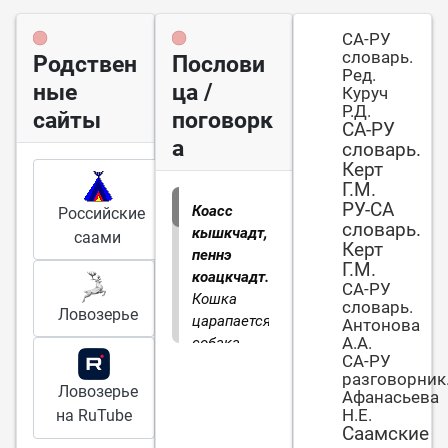
СА-РУ
словарь.
Родствен
Послови
Ред.
ные
ца /
Куруч
Р.Д.
сайты
поговорк
СА-РУ
а
словарь.
Керт
Г.М.
РУ-СА
Коасс
Российские
словарь.
кышкчадт,
саами
Керт
пеннэ
Г.М.
коацкчадт.
СА-РУ
Кошка
словарь.
Ловозерье
царапается,
Антонова
А.А.
собака
СА-РУ
кусается.
разговорник
Ловозерье
Афанасьева
Н.Е.
на RuTube
Саамские