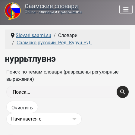
Саамские словари
Online - словари и приложения
Slovari.saami.su
Словари
Саамско-русский. Ред. Куруч Р.Д.
нуҏҏьтлувнэ
Поиск по темам словаря (разрешены регулярные
выражения)