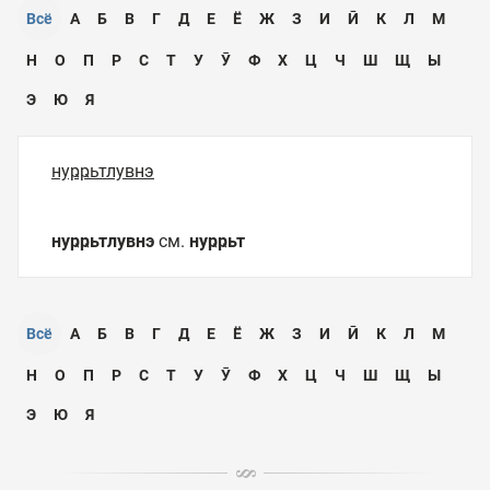
Всё
А
Б
В
Г
Д
Е
Ё
Ж
З
И
Ӣ
К
Л
М
Н
О
П
Р
С
Т
У
Ӯ
Ф
Х
Ц
Ч
Ш
Щ
Ы
Э
Ю
Я
нуҏҏьтлувнэ
нуҏҏьтлувнэ
см.
нуҏҏьт
Всё
А
Б
В
Г
Д
Е
Ё
Ж
З
И
Ӣ
К
Л
М
Н
О
П
Р
С
Т
У
Ӯ
Ф
Х
Ц
Ч
Ш
Щ
Ы
Э
Ю
Я