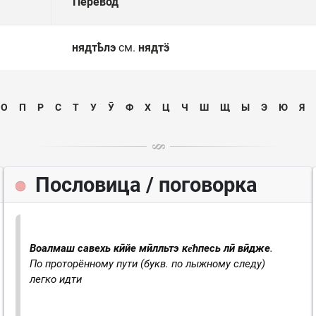
Перевод
нядтҍлэ
см.
нядтӭ
О
П
Р
С
Т
У
Ӯ
Ф
Х
Ц
Ч
Ш
Щ
Ы
Э
Ю
Я
Пословица / поговорка
Воалмаш савехь кӣйе мӣлльтэ ке̄һпесь лӣ вӣдже
.
По проторённому пути (букв. по лыжному следу)
легко идти