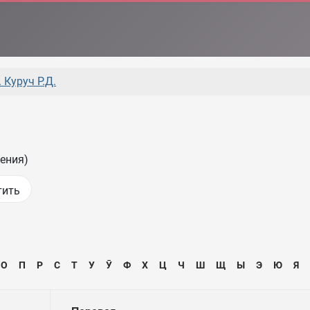
 Куруч Р.Д.
ения)
О
П
Р
С
Т
У
Ӯ
Ф
Х
Ц
Ч
Ш
Щ
Ы
Э
Ю
Я