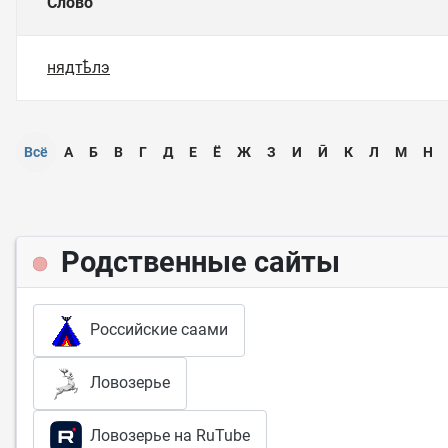
Слово
нядтҍлэ
Всё
А
Б
В
Г
Д
Е
Ё
Ж
З
И
Ӣ
К
Л
М
Н
Родственные сайты
Российские саами
Ловозерье
Ловозерье на RuTube