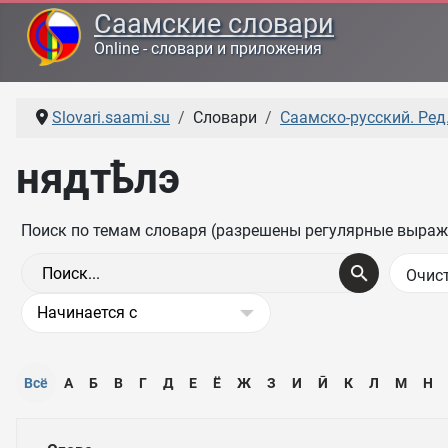
Саамские словари
Online - словари и приложения
Slovari.saami.su
Словари
Саамско-русский. Ред.
нядтҍлэ
Поиск по темам словаря (разрешены регулярные выраж
Всё
А
Б
В
Г
Д
Е
Ё
Ж
З
И
Ӣ
К
Л
М
Н