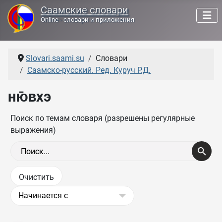
Саамские словари
Online - словари и приложения
Slovari.saami.su
Словари
Саамско-русский. Ред. Куруч Р.Д.
ню̄вхэ
Поиск по темам словаря (разрешены регулярные
выражения)