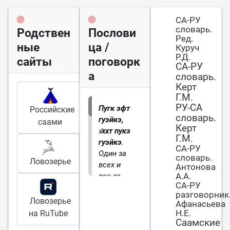
СА-РУ
словарь.
Родствен
Послови
Ред.
ные
ца /
Куруч
Р.Д.
сайты
поговорк
СА-РУ
а
словарь.
Керт
Г.М.
РУ-СА
Пугк эфт
Российские
словарь.
гуэйкэ,
саами
Керт
э̄ххт пукэ
Г.М.
гуэйкэ
.
СА-РУ
Один за
словарь.
Ловозерье
всех и
Антонова
А.А.
все за
СА-РУ
одного
разговорник
Ловозерье
Афанасьева
Н.Е.
на RuTube
Саамские