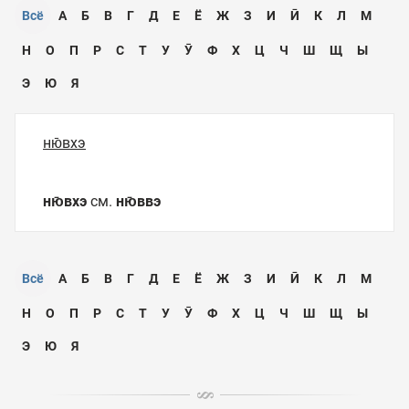
Всё
А
Б
В
Г
Д
Е
Ё
Ж
З
И
Ӣ
К
Л
М
Н
О
П
Р
С
Т
У
Ӯ
Ф
Х
Ц
Ч
Ш
Щ
Ы
Э
Ю
Я
ню̄вхэ
ню̄вхэ
см.
ню̄ввэ
Всё
А
Б
В
Г
Д
Е
Ё
Ж
З
И
Ӣ
К
Л
М
Н
О
П
Р
С
Т
У
Ӯ
Ф
Х
Ц
Ч
Ш
Щ
Ы
Э
Ю
Я