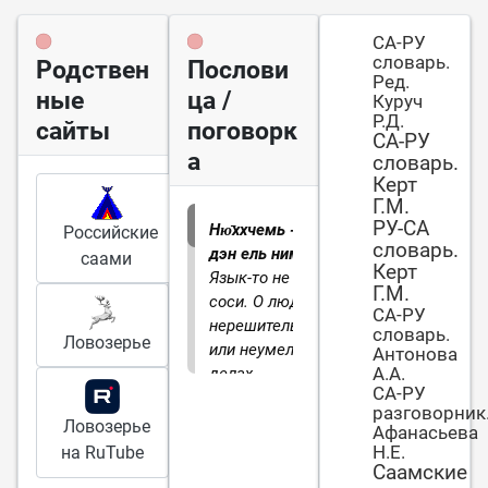
СА-РУ
словарь.
Родствен
Послови
Ред.
ные
ца /
Куруч
Р.Д.
сайты
поговорк
СА-РУ
а
словарь.
Керт
Г.М.
РУ-СА
Ню̄ххчемь -
Российские
словарь.
дэн ель нимм.
саами
Керт
Язык-то не
Г.М.
соси.
О людях
СА-РУ
нерешительных
словарь.
Ловозерье
или неумелых в
Антонова
А.А.
делах.
СА-РУ
разговорник
Ловозерье
Афанасьева
Н.Е.
на RuTube
Саамские