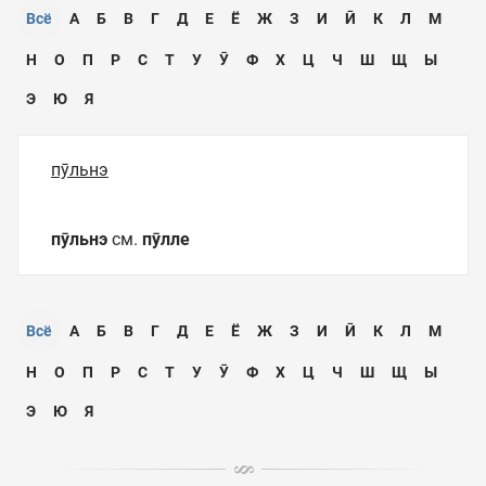
Всё
А
Б
В
Г
Д
Е
Ё
Ж
З
И
Ӣ
К
Л
М
Н
О
П
Р
С
Т
У
Ӯ
Ф
Х
Ц
Ч
Ш
Щ
Ы
Э
Ю
Я
пӯльнэ
пӯльнэ
см.
пӯлле
Всё
А
Б
В
Г
Д
Е
Ё
Ж
З
И
Ӣ
К
Л
М
Н
О
П
Р
С
Т
У
Ӯ
Ф
Х
Ц
Ч
Ш
Щ
Ы
Э
Ю
Я